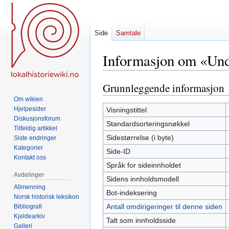
Side
Samtale
Informasjon om «Unde
Grunnleggende informasjon
Hopp
Hopp
til
til
Om wikien
navigering
søk
Hjelpesider
Visningstittel
Diskusjonsforum
Standardsorteringsnøkkel
Tilfeldig artikkel
Sidestørrelse (i byte)
Siste endringer
Kategorier
Side-ID
Kontakt oss
Språk for sideinnholdet
Avdelinger
Sidens innholdsmodell
Allmenning
Bot-indeksering
Norsk historisk leksikon
Antall omdirigeringer til denne siden
Bibliografi
Kjeldearkiv
Talt som innholdsside
Galleri