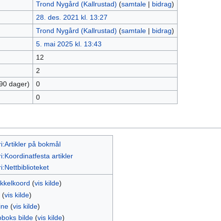
Trond Nygård (Kallrustad)
(
samtale
|
bidrag
)
28. des. 2021 kl. 13:27
Trond Nygård (Kallrustad)
(
samtale
|
bidrag
)
5. mai 2025 kl. 13:43
12
2
 90 dager)
0
0
i:Artikler på bokmål
i:Koordinatfesta artikler
i:Nettbiblioteket
ikkelkoord
(
vis kilde
)
(
vis kilde
)
ine
(
vis kilde
)
oboks bilde
(
vis kilde
)