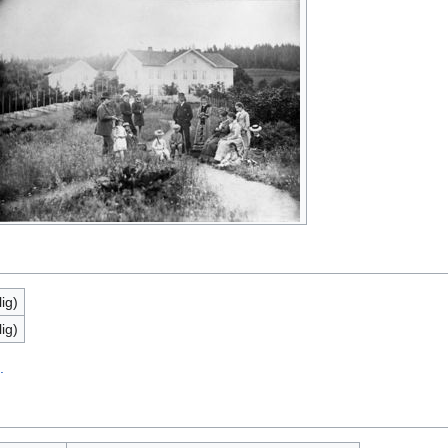
ig)
ig)
.