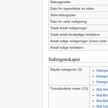
Sideoppretter
Dato for opprettelse av siden
Siste bidragsyter
Dato for siste redigering
Totalt antall redigeringer
Totalt antall forskjellige forfattere
Antall nylige redigeringer (innen siste
Antall nylige forfattere
Sideegenskaper
Skjulte kategorier (3)
Kategor
Kategor
Kategor
Transkluderte maler (13)
Mal:Art
Mal:Bm
Mal:Byl
Mal:Inf