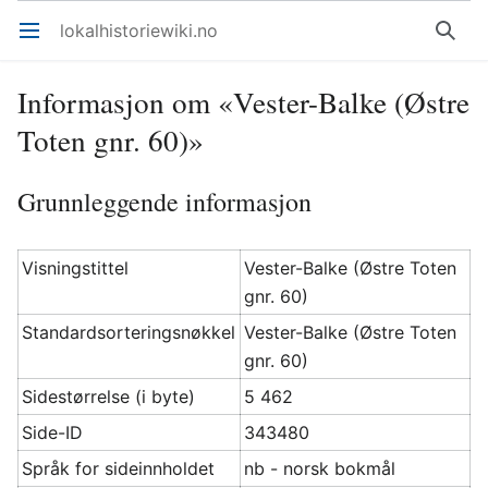
lokalhistoriewiki.no
Åpne hovedmenyen
Søk
Informasjon om «Vester-Balke (Østre
Toten gnr. 60)»
Grunnleggende informasjon
Visningstittel
Vester-Balke (Østre Toten
gnr. 60)
Standardsorteringsnøkkel
Vester-Balke (Østre Toten
gnr. 60)
Sidestørrelse (i byte)
5 462
Side-ID
343480
Språk for sideinnholdet
nb - norsk bokmål