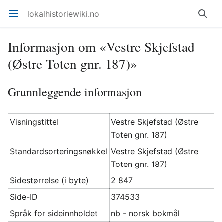
lokalhistoriewiki.no
Åpne hovedmenyen
Søk
Informasjon om «Vestre Skjefstad
(Østre Toten gnr. 187)»
Grunnleggende informasjon
Visningstittel
Vestre Skjefstad (Østre
Toten gnr. 187)
Standardsorteringsnøkkel
Vestre Skjefstad (Østre
Toten gnr. 187)
Sidestørrelse (i byte)
2 847
Side-ID
374533
Språk for sideinnholdet
nb - norsk bokmål