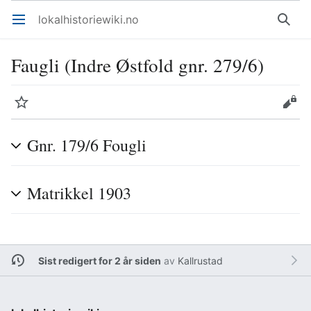
lokalhistoriewiki.no
Åpne hovedmenyen
Søk
Faugli (Indre Østfold gnr. 279/6)
Overvåk
Rediger
Gnr. 179/6 Fougli
Matrikkel 1903
Sist redigert for 2 år siden
av
Kallrustad