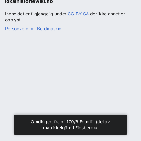
lokalhistoriewiki.no
Innholdet er tilgjengelig under
CC-BY-SA
der ikke annet er
opplyst.
Personvern
Bordmaskin
Omdirigert fra «
'''179/6 Fougli''' (del av
matrikkelgård i Eidsberg)
»