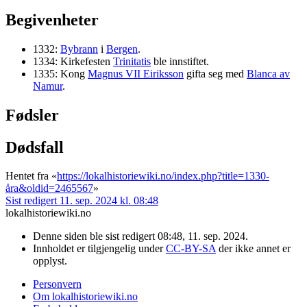
Begivenheter
1332:
Bybrann
i
Bergen
.
1334: Kirkefesten
Trinitatis
ble innstiftet.
1335: Kong
Magnus VII Eiriksson
gifta seg med
Blanca av
Namur
.
Fødsler
Dødsfall
Hentet fra «
https://lokalhistoriewiki.no/index.php?title=1330-
åra&oldid=2465567
»
Sist redigert 11. sep. 2024 kl. 08:48
lokalhistoriewiki.no
Denne siden ble sist redigert 08:48, 11. sep. 2024.
Innholdet er tilgjengelig under
CC-BY-SA
der ikke annet er
opplyst.
Personvern
Om lokalhistoriewiki.no