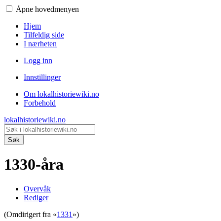
Åpne hovedmenyen
Hjem
Tilfeldig side
I nærheten
Logg inn
Innstillinger
Om lokalhistoriewiki.no
Forbehold
lokalhistoriewiki.no
Søk
1330-åra
Overvåk
Rediger
(Omdirigert fra «
1331
»)