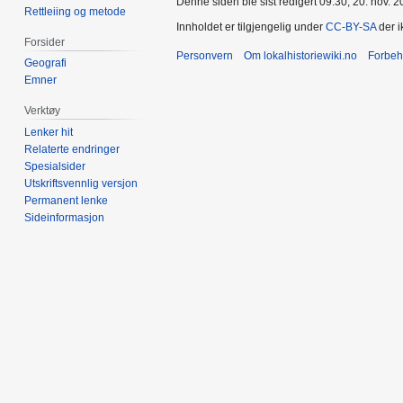
Denne siden ble sist redigert 09:30, 20. nov. 2
Rettleiing og metode
Innholdet er tilgjengelig under
CC-BY-SA
der i
Forsider
Personvern
Om lokalhistoriewiki.no
Forbeh
Geografi
Emner
Verktøy
Lenker hit
Relaterte endringer
Spesialsider
Utskriftsvennlig versjon
Permanent lenke
Sideinformasjon