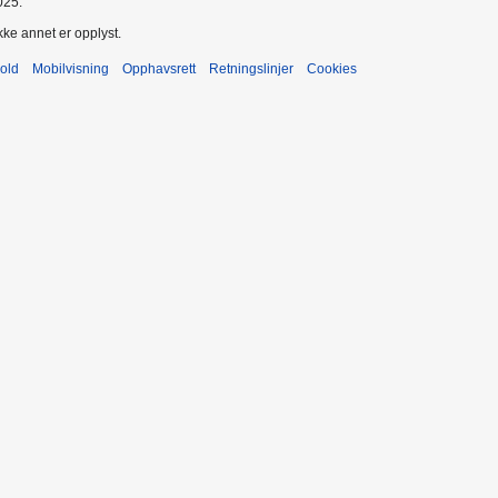
025.
kke annet er opplyst.
old
Mobilvisning
Opphavsrett
Retningslinjer
Cookies