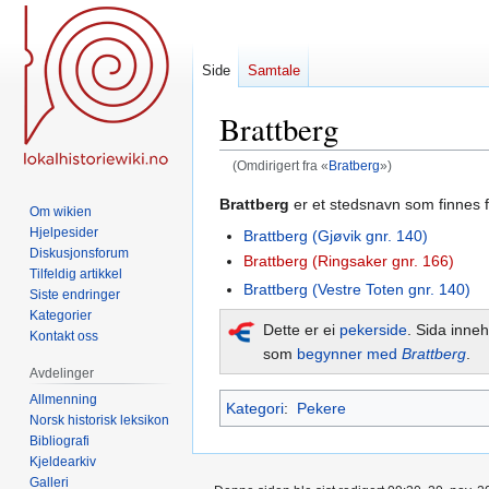
Side
Samtale
Brattberg
(Omdirigert fra «
Bratberg
»)
Hopp
Hopp
Brattberg
er et stedsnavn som finnes fl
Om wikien
til
til
Hjelpesider
Brattberg (Gjøvik gnr. 140)
navigering
søk
Diskusjonsforum
Brattberg (Ringsaker gnr. 166)
Tilfeldig artikkel
Brattberg (Vestre Toten gnr. 140)
Siste endringer
Kategorier
Dette er ei
pekerside
. Sida inneh
Kontakt oss
som
begynner med
Brattberg
.
Avdelinger
Allmenning
Kategori
:
Pekere
Norsk historisk leksikon
Bibliografi
Kjeldearkiv
Galleri