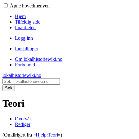
Åpne hovedmenyen
Hjem
Tilfeldig side
I nærheten
Logg inn
Innstillinger
Om lokalhistoriewiki.no
Forbehold
lokalhistoriewiki.no
Søk
Teori
Overvåk
Rediger
(Omdirigert fra «
Hjelp:Teori
»)