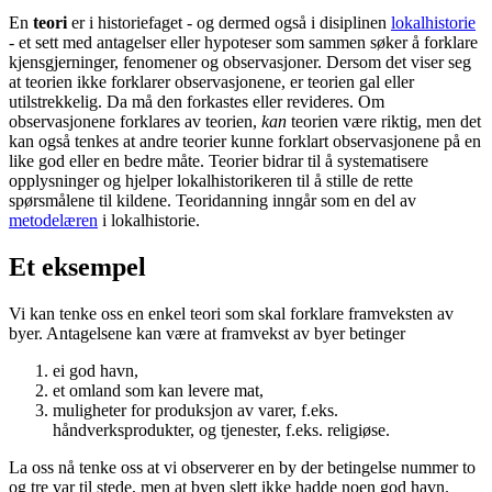
En
teori
er i historiefaget - og dermed også i disiplinen
lokalhistorie
- et sett med antagelser eller hypoteser som sammen søker å forklare
kjensgjerninger, fenomener og observasjoner. Dersom det viser seg
at teorien ikke forklarer observasjonene, er teorien gal eller
utilstrekkelig. Da må den forkastes eller revideres. Om
observasjonene forklares av teorien,
kan
teorien være riktig, men det
kan også tenkes at andre teorier kunne forklart observasjonene på en
like god eller en bedre måte. Teorier bidrar til å systematisere
opplysninger og hjelper lokalhistorikeren til å stille de rette
spørsmålene til kildene. Teoridanning inngår som en del av
metodelæren
i lokalhistorie.
Et eksempel
Vi kan tenke oss en enkel teori som skal forklare framveksten av
byer. Antagelsene kan være at framvekst av byer betinger
ei god havn,
et omland som kan levere mat,
muligheter for produksjon av varer, f.eks.
håndverksprodukter, og tjenester, f.eks. religiøse.
La oss nå tenke oss at vi observerer en by der betingelse nummer to
og tre var til stede, men at byen slett ikke hadde noen god havn.