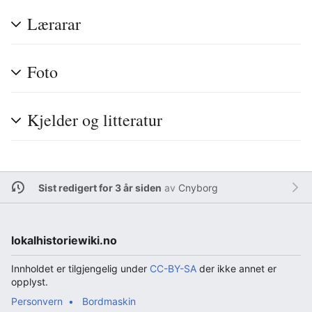
Lærarar
Foto
Kjelder og litteratur
Sist redigert for 3 år siden
av
Cnyborg
lokalhistoriewiki.no
Innholdet er tilgjengelig under
CC-BY-SA
der ikke annet er
opplyst.
Personvern
Bordmaskin