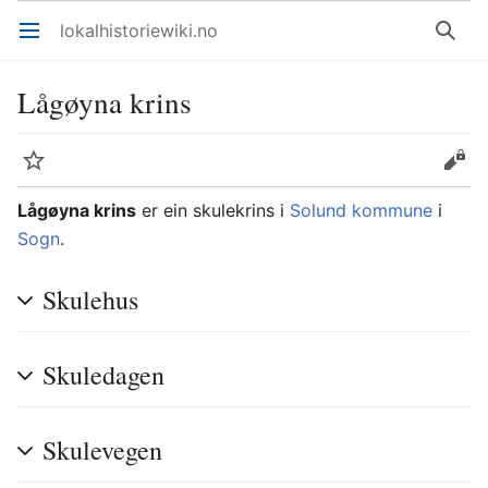
lokalhistoriewiki.no
Åpne hovedmenyen
Søk
Lågøyna krins
Overvåk
Rediger
Lågøyna krins
er ein skulekrins i
Solund kommune
i
Sogn
.
Skulehus
Skuledagen
Skulevegen