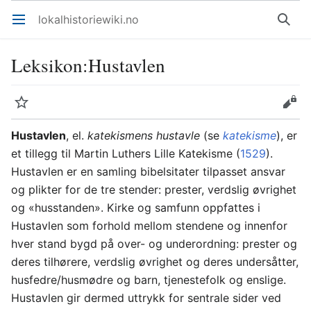
lokalhistoriewiki.no
Åpne hovedmenyen
Søk
Leksikon
:
Hustavlen
Overvåk
Rediger
Hustavlen
, el.
katekismens hustavle
(se
katekisme
), er
et tillegg til Martin Luthers Lille Katekisme (
1529
).
Hustavlen er en samling bibelsitater tilpasset ansvar
og plikter for de tre stender: prester, verdslig øvrighet
og «husstanden». Kirke og samfunn oppfattes i
Hustavlen som forhold mellom stendene og innenfor
hver stand bygd på over- og underordning: prester og
deres tilhørere, verdslig øvrighet og deres undersåtter,
hus­fedre/husmødre og barn, tjenestefolk og enslige.
Hustavlen gir dermed uttrykk for sentrale sider ved