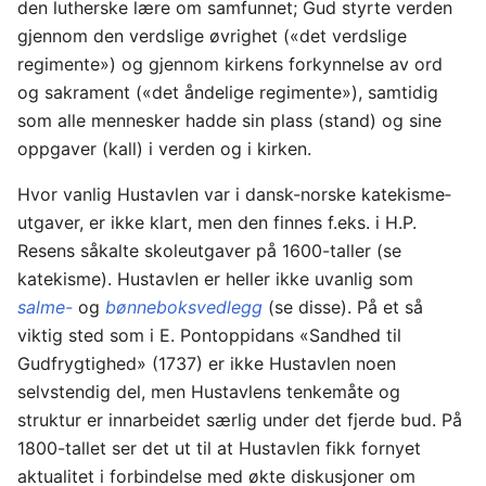
den lutherske lære om samfunnet; Gud styrte verden
gjennom den verdslige øvrighet («det verdslige
regimente») og gjennom kirkens forkynnelse av ord
og sakrament («det åndelige regimente»), samtidig
som alle mennesker hadde sin plass (stand) og sine
oppgaver (kall) i verden og i kirken.
Hvor vanlig Hustavlen var i dansk-norske katekisme­
utgaver, er ikke klart, men den finnes f.eks. i H.P.
Resens såkalte skoleutgaver på 1600-taller (se
katekisme). Hustavlen er heller ikke uvanlig som
salme-
og
bønneboksvedlegg
(se disse). På et så
viktig sted som i E. Pontoppidans «Sandhed til
Gudfrygtighed» (1737) er ikke Hustavlen noen
selvstendig del, men Hustavlens tenkemåte og
struktur er innarbeidet særlig under det fjerde bud. På
1800-tallet ser det ut til at Hustavlen fikk fornyet
aktualitet i forbindelse med økte diskusjoner om