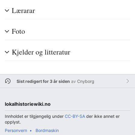
Lærarar
Foto
Kjelder og litteratur
Sist redigert for 3 år siden
av
Cnyborg
lokalhistoriewiki.no
Innholdet er tilgjengelig under
CC-BY-SA
der ikke annet er
opplyst.
Personvern
Bordmaskin