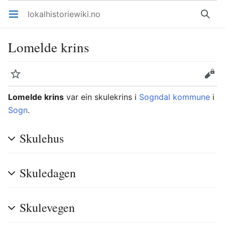
lokalhistoriewiki.no
Åpne hovedmenyen
Søk
Lomelde krins
Overvåk
Rediger
Lomelde krins
var ein skulekrins i
Sogndal kommune
i
Sogn
.
Skulehus
Skuledagen
Skulevegen