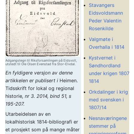
Stavangers
Eidsvoldsmann
Peder Valentin
Rosenkilde
Valgmøte i
Overhalla i 1814
Kystvernet i
Adgangstegn til Riksforsamlingen på Eidsvoll,
utstedt til Ole Olsen Evenstad fra Stor-Elvdal.
Søndhordland
En fyldigere versjon av denne
under krigen 1807-
artikkelen er publisert i
Heimen.
1814
Tidsskrift for lokal og regional
Orkdalinger i krig
historie
, nr 3. 2014, bind 51, s
med svensken i
195-207.
1807/14
Utarbeidelsen av en
Nesnaværingene
lokalhistorisk 1814-bibliografi er
stemmer på
et prosjekt som på mange måter
regjeringsreform