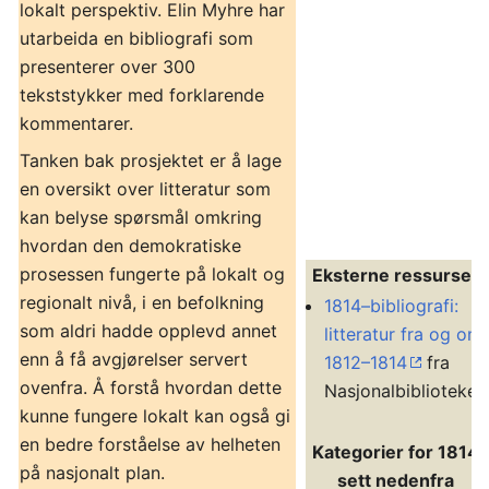
lokalt perspektiv. Elin Myhre har
utarbeida en bibliografi som
presenterer over 300
tekststykker med forklarende
kommentarer.
Tanken bak prosjektet er å lage
en oversikt over litteratur som
kan belyse spørsmål omkring
hvordan den demokratiske
prosessen fungerte på lokalt og
Eksterne ressurser
regionalt nivå, i en befolkning
1814–bibliografi:
som aldri hadde opplevd annet
litteratur fra og om
enn å få avgjørelser servert
1812–1814
fra
ovenfra. Å forstå hvordan dette
Nasjonalbiblioteket
kunne fungere lokalt kan også gi
en bedre forståelse av helheten
Kategorier for 1814
på nasjonalt plan.
sett nedenfra