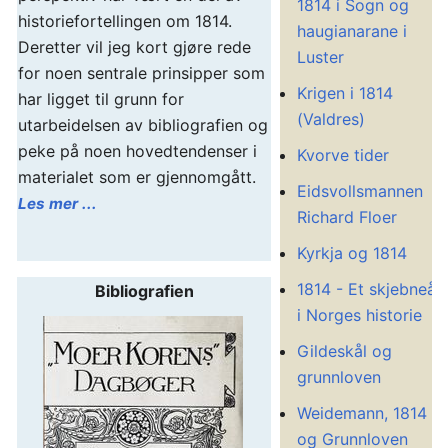
1814 i Sogn og
historiefortellingen om 1814.
haugianarane i
Deretter vil jeg kort gjøre rede
Luster
for noen sentrale prinsipper som
Krigen i 1814
har ligget til grunn for
(Valdres)
utarbeidelsen av bibliografien og
peke på noen hovedtendenser i
Kvorve tider
materialet som er gjennomgått.
Eidsvollsmannen
Les mer ...
Richard Floer
Kyrkja og 1814
1814 - Et skjebneår
Bibliografien
i Norges historie
Gildeskål og
grunnloven
Weidemann, 1814
og Grunnloven