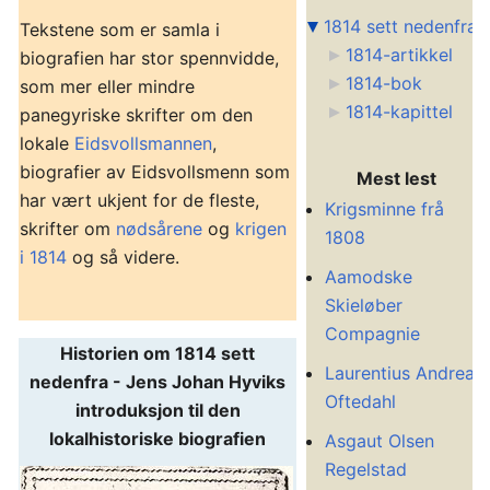
1814 sett nedenfra
Tekstene som er samla i
1814-artikkel
biografien har stor spennvidde,
1814-bok
som mer eller mindre
1814-kapittel
panegyriske skrifter om den
lokale
Eidsvollsmannen
,
biografier av Eidsvollsmenn som
Mest lest
har vært ukjent for de fleste,
Krigsminne frå
skrifter om
nødsårene
og
krigen
1808
i 1814
og så videre.
Aamodske
Skieløber
Compagnie
Historien om 1814 sett
Laurentius Andreas
nedenfra - Jens Johan Hyviks
Oftedahl
introduksjon til den
lokalhistoriske biografien
Asgaut Olsen
Regelstad