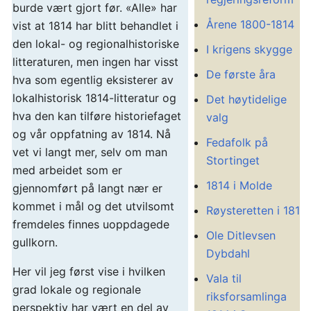
burde vært gjort før. «Alle» har
Årene 1800-1814
vist at 1814 har blitt behandlet i
den lokal- og regionalhistoriske
I krigens skygge
litteraturen, men ingen har visst
De første åra
hva som egentlig eksisterer av
lokalhistorisk 1814-litteratur og
Det høytidelige
hva den kan tilføre historiefaget
valg
og vår oppfatning av 1814. Nå
Fedafolk på
vet vi langt mer, selv om man
Stortinget
med arbeidet som er
1814 i Molde
gjennomført på langt nær er
kommet i mål og det utvilsomt
Røysteretten i 1814
fremdeles finnes uoppdagede
Ole Ditlevsen
gullkorn.
Dybdahl
Her vil jeg først vise i hvilken
Vala til
grad lokale og regionale
riksforsamlinga
perspektiv har vært en del av