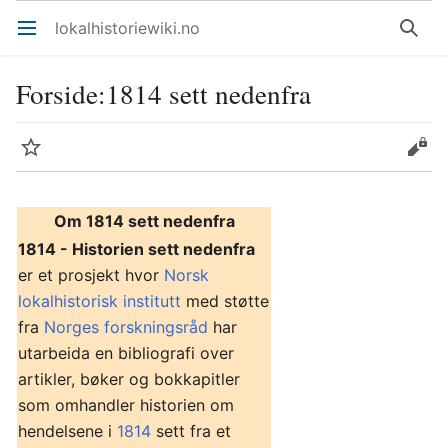
lokalhistoriewiki.no
Åpne hovedmenyen
Søk
Forside
:
1814 sett nedenfra
Overvåk
Rediger
Om 1814 sett nedenfra
1814 - Historien sett nedenfra
er et prosjekt hvor
Norsk
lokalhistorisk institutt
med støtte
fra
Norges forskningsråd
har
utarbeida en bibliografi over
artikler, bøker og bokkapitler
som omhandler historien om
hendelsene i
1814
sett fra et