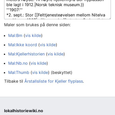
Maler som brukes på denne siden:
Mal:Bm
(
vis kilde
)
Mal:Ikke koord
(
vis kilde
)
Mal:Kjellerhistorien
(
vis kilde
)
Mal:Nb.no
(
vis kilde
)
Mal:Thumb
(
vis kilde
) (beskyttet)
Tilbake til
Årstallsliste for Kjeller flyplass
.
lokalhistoriewiki.no