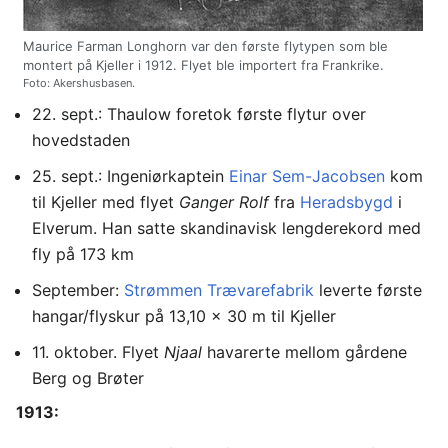
Maurice Farman Longhorn var den første flytypen som ble
montert på Kjeller i 1912. Flyet ble importert fra Frankrike.
Foto: Akershusbasen.
22. sept.: Thaulow foretok første flytur over
hovedstaden
25. sept.: Ingeniørkaptein
Einar Sem-Jacobsen
kom
til Kjeller med flyet
Ganger Rolf
fra
Heradsbygd
i
Elverum. Han satte skandinavisk lengderekord med
fly på 173 km
September:
Strømmen Trævarefabrik
leverte første
hangar/flyskur på 13,10 x 30 m til Kjeller
11. oktober. Flyet
Njaal
havarerte mellom gårdene
Berg og Brøter
1913: