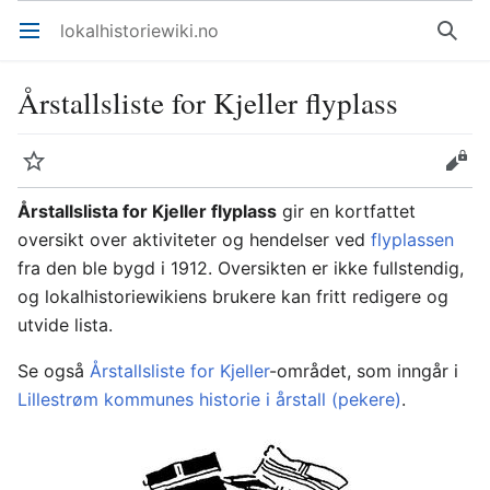
lokalhistoriewiki.no
Åpne hovedmenyen
Søk
Årstallsliste for Kjeller flyplass
Overvåk
Rediger
Årstallslista for Kjeller flyplass
gir en kortfattet
oversikt over aktiviteter og hendelser ved
flyplassen
fra den ble bygd i 1912. Oversikten er ikke fullstendig,
og lokalhistoriewikiens brukere kan fritt redigere og
utvide lista.
Se også
Årstallsliste for Kjeller
-området, som inngår i
Lillestrøm kommunes historie i årstall (pekere)
.