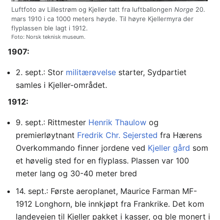
Luftfoto av Lillestrøm og Kjeller tatt fra luftballongen
Norge
20.
mars 1910 i ca 1000 meters høyde. Til høyre Kjellermyra der
flyplassen ble lagt i 1912.
Foto: Norsk teknisk museum.
1907:
2. sept.: Stor
militærøvelse
starter, Sydpartiet
samles i Kjeller-området.
1912:
9. sept.: Rittmester
Henrik Thaulow
og
premierløytnant
Fredrik Chr. Sejersted
fra Hærens
Overkommando finner jordene ved
Kjeller gård
som
et høvelig sted for en flyplass. Plassen var 100
meter lang og 30-40 meter bred
14. sept.: Første aeroplanet, Maurice Farman MF-
1912 Longhorn, ble innkjøpt fra Frankrike. Det kom
landeveien til Kjeller pakket i kasser, og ble monert i