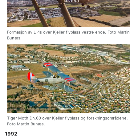
Formasjon av L-4s over Kjeller flyplass vestre ende. Foto Martin
Bunæs.
Tiger Moth Dh.60 over Kjeller flyplass og forskningsområdene.
Foto Martin Bunæs.
1992