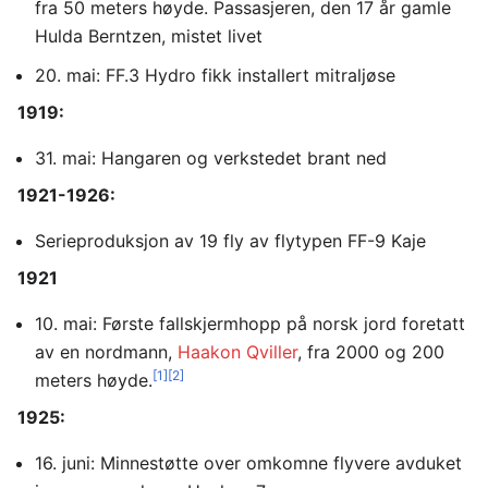
fra 50 meters høyde. Passasjeren, den 17 år gamle
Hulda Berntzen, mistet livet
20. mai: FF.3 Hydro fikk installert mitraljøse
1919:
31. mai: Hangaren og verkstedet brant ned
1921-1926:
Serieproduksjon av 19 fly av flytypen FF-9 Kaje
1921
10. mai: Første fallskjermhopp på norsk jord foretatt
av en nordmann,
Haakon Qviller
, fra 2000 og 200
[1]
[2]
meters høyde.
1925:
16. juni: Minnestøtte over omkomne flyvere avduket