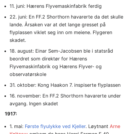
11. juni: Hærens Flyvemaskinfabrik ferdig
22. juni: En FF.2 Shorthorn havarerte da det skulle
lande. Årsaken var at det lange gresset på
flyplassen viklet seg inn om meiene. Flygeren
skadet.
18. august: Einar Sem-Jacobsen ble i statsråd
beordret som direktør for Hærens
Flyvemaskinfabrik og Hærens Flyver- og
observatørskole
31. oktober: Kong Haakon 7. inspiserte flyplassen
16. november: En FF.2 Shorthorn havarerte under
avgang. Ingen skadet
1917:
1. mai:
Første flyulykke ved Kjeller
. Løytnant
Arne
Køltzow
omkom da hans Henri Farman F 40