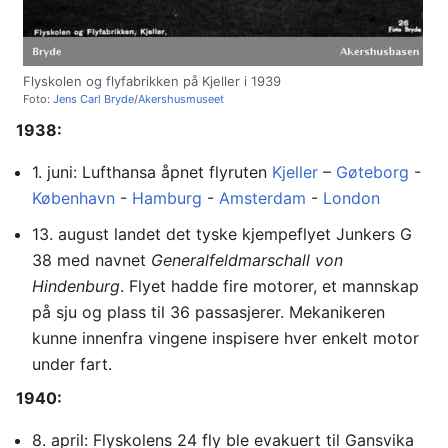
Flyskolen og flyfabrikken på Kjeller i 1939
Foto:
Jens Carl Bryde
/
Akershusmuseet
1938:
1. juni: Lufthansa åpnet flyruten
Kjeller
–
Gøteborg
-
København
-
Hamburg
-
Amsterdam
-
London
13. august landet det tyske kjempeflyet Junkers G
38 med navnet
Generalfeldmarschall von
Hindenburg
. Flyet hadde fire motorer, et mannskap
på sju og plass til 36 passasjerer. Mekanikeren
kunne innenfra vingene inspisere hver enkelt motor
under fart.
1940:
8. april: Flyskolens 24 fly ble evakuert til Gansvika