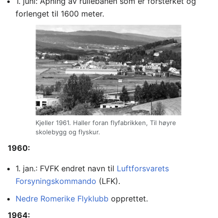
1. juni: Åpning av rullebanen som er forsterket og
forlenget til 1600 meter.
Kjeller 1961. Haller foran flyfabrikken, Til høyre
skolebygg og flyskur.
1960:
1. jan.: FVFK endret navn til
Luftforsvarets
Forsyningskommando
(LFK).
Nedre Romerike Flyklubb
opprettet.
1964: