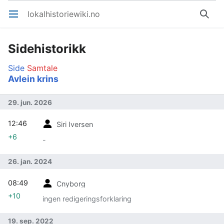
lokalhistoriewiki.no
Åpne hovedmenyen
Søk
Sidehistorikk
Side
Samtale
Avlein krins
29. jun. 2026
12:46
Siri Iversen
+6
-
26. jan. 2024
08:49
Cnyborg
+10
ingen redigeringsforklaring
19. sep. 2022