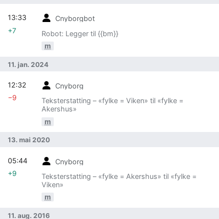
13:33
Cnyborgbot
+7
Robot: Legger til {{bm}}
m
11. jan. 2024
12:32
Cnyborg
−9
Teksterstatting – «fylke = Viken» til «fylke =
Akershus»
m
13. mai 2020
05:44
Cnyborg
+9
Teksterstatting – «fylke = Akershus» til «fylke =
Viken»
m
11. aug. 2016