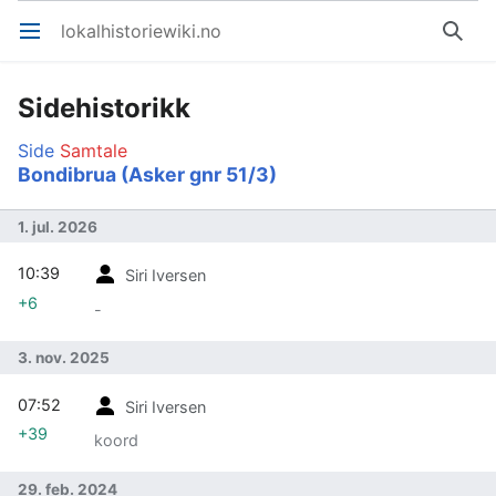
lokalhistoriewiki.no
Åpne hovedmenyen
Søk
Sidehistorikk
Side
Samtale
Bondibrua (Asker gnr 51/3)
1. jul. 2026
10:39
Siri Iversen
+6
-
3. nov. 2025
07:52
Siri Iversen
+39
koord
29. feb. 2024