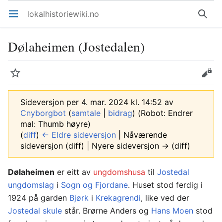
lokalhistoriewiki.no
Åpne hovedmenyen
Søk
Dølaheimen (Jostedalen)
Overvåk
Rediger
Sideversjon per 4. mar. 2024 kl. 14:52 av
Cnyborgbot
(
samtale
|
bidrag
)
(Robot: Endrer
mal: Thumb høyre)
(
diff
)
← Eldre sideversjon
| Nåværende
sideversjon (diff) | Nyere sideversjon → (diff)
Dølaheimen
er eitt av
ungdomshusa
til
Jostedal
ungdomslag
i
Sogn og Fjordane
. Huset stod ferdig i
1924 på garden
Bjørk
i
Krekagrendi
, like ved der
Jostedal skule
står. Brørne Anders og
Hans Moen
stod