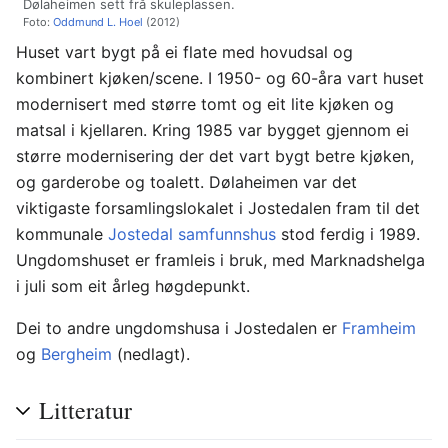
Dølaheimen sett frå skuleplassen.
Foto:
Oddmund L. Hoel
(2012)
Huset vart bygt på ei flate med hovudsal og
kombinert kjøken/scene. I 1950- og 60-åra vart huset
modernisert med større tomt og eit lite kjøken og
matsal i kjellaren. Kring 1985 var bygget gjennom ei
større modernisering der det vart bygt betre kjøken,
og garderobe og toalett. Dølaheimen var det
viktigaste forsamlingslokalet i Jostedalen fram til det
kommunale
Jostedal samfunnshus
stod ferdig i 1989.
Ungdomshuset er framleis i bruk, med Marknadshelga
i juli som eit årleg høgdepunkt.
Dei to andre ungdomshusa i Jostedalen er
Framheim
og
Bergheim
(nedlagt).
Litteratur