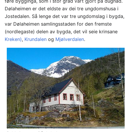
føre bygginga, som i stor grad vart gjort på dugnad.
Dølaheimen er det eldste av dei tre ungdomshusa i
Jostedalen. Så lenge det var tre ungdomslag i bygda,
var Dølaheimen samlingsstaden for den fremste
(nordlegaste) delen av bygda, det vil seie krinsane
Kreken)
,
Krundalen
og
Mjølverdalen
.