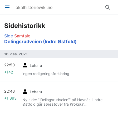
lokalhistoriewiki.no
Åpne hovedmenyen
Søk
Sidehistorikk
Side
Samtale
Delingsrudveien (Indre Østfold)
16. des. 2021
22:50
Leharu
+142
ingen redigeringsforklaring
22:46
Leharu
+1 393
Ny side: '''Delingsrudveien''' på Havnås i Indre
Østfold går sørøstover fra Kroksun…