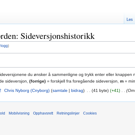
Les
rden: Sideversjonshistorikk
rlogg
)
sideversjonene du ønsker å sammenligne og trykk enter eller knappen 
nde sideversjon,
(forrige)
= forskjell fra foregående sideversjon,
m
= min
2
‎
Chris Nyborg (Cnyborg)
samtale
bidrag
‎
41 byte
+41
‎
Omd
old
Mobilvisning
Opphavsrett
Retningslinjer
Cookies