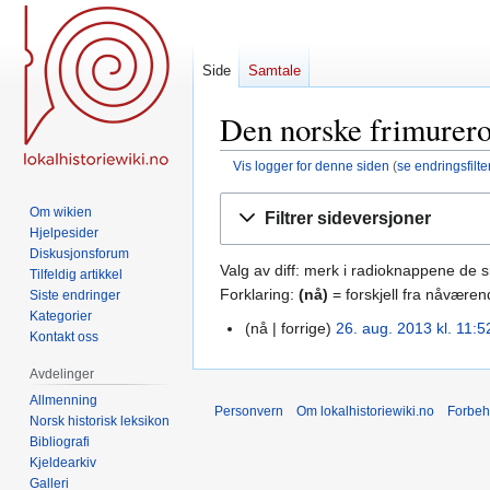
Side
Samtale
Den norske frimurero
Vis logger for denne siden
(
se endringsfilte
Hopp
Hopp
Om wikien
Filtrer sideversjoner
til
til
Hjelpesider
navigering
søk
Diskusjonsforum
Valg av diff: merk i radioknappene de 
Tilfeldig artikkel
Forklaring:
(nå)
= forskjell fra nåvære
Siste endringer
Kategorier
nå
forrige
26. aug. 2013 kl. 11:5
26.
Kontakt oss
aug.
Avdelinger
2013
Allmenning
Personvern
Om lokalhistoriewiki.no
Forbeh
Norsk historisk leksikon
Bibliografi
Kjeldearkiv
Galleri