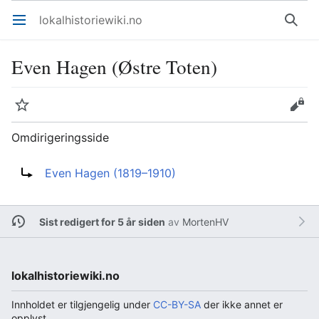
lokalhistoriewiki.no
Åpne hovedmenyen
Søk
Even Hagen (Østre Toten)
Overvåk
Rediger
Omdirigeringsside
Omdirigering til:
Even Hagen (1819–1910)
Sist redigert for 5 år siden
av
MortenHV
lokalhistoriewiki.no
Innholdet er tilgjengelig under
CC-BY-SA
der ikke annet er
opplyst.