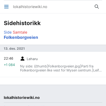
lokalhistoriewiki.no
Åpne hovedmenyen
Søk
Sidehistorikk
Side
Samtale
Folkenborgveien
13. des. 2021
22:46
Leharu
+1 084
Ny side: {{thumb|Folkenborgveien.jpg|Parti fra
Folkenborgveien like vest for Mysen sentrum.|Leif-
Harald Ruud (2018)}} '''Folkenborgveien''' i Indre
Østfold st…
lokalhistoriewiki.no