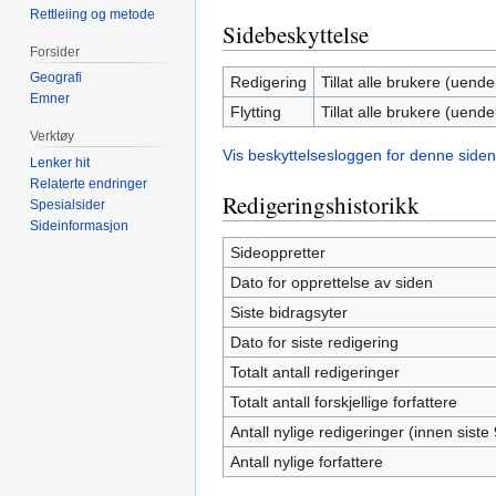
Rettleiing og metode
Sidebeskyttelse
Forsider
Geografi
Redigering
Tillat alle brukere (uendel
Emner
Flytting
Tillat alle brukere (uendel
Verktøy
Vis beskyttelsesloggen for denne siden
Lenker hit
Relaterte endringer
Redigeringshistorikk
Spesialsider
Sideinformasjon
Sideoppretter
Dato for opprettelse av siden
Siste bidragsyter
Dato for siste redigering
Totalt antall redigeringer
Totalt antall forskjellige forfattere
Antall nylige redigeringer (innen siste
Antall nylige forfattere