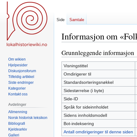
Side
Samtale
Informasjon om «Folk
Grunnleggende informasjon
Hopp
Hopp
til
til
Om wikien
navigering
søk
Hjelpesider
Visningstittel
Diskusjonsforum
Omdirigerer til
Tilfeldig artikkel
Standardsorteringsnøkkel
Siste endringer
Kategorier
Sidestørrelse (i byte)
Kontakt oss
Side-ID
Avdelinger
Språk for sideinnholdet
Allmenning
Sidens innholdsmodell
Norsk historisk leksikon
Bot-indeksering
Bibliografi
Kjeldearkiv
Antall omdirigeringer til denne siden
Galleri