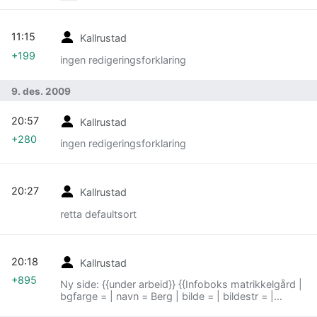
11:15
Kallrustad
+199
ingen redigeringsforklaring
9. des. 2009
20:57
Kallrustad
+280
ingen redigeringsforklaring
20:27
Kallrustad
retta defaultsort
20:18
Kallrustad
+895
Ny side: {{under arbeid}} {{Infoboks matrikkelgård |
bgfarge = | navn = Berg | bilde = | bildestr = |
bildetekst = | altnavn = | først...