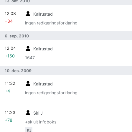
13. okt. 2010
12:08
Kallrustad
−34
ingen redigeringsforklaring
6. sep. 2010
12:04
Kallrustad
+150
1647
10. des. 2009
11:32
Kallrustad
+4
ingen redigeringsforklaring
11:23
Siri J
+78
+skjult infoboks
m