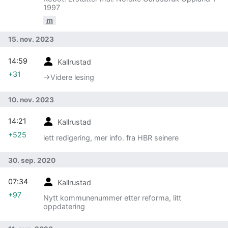
1997
m
15. nov. 2023
14:59
Kallrustad
+31
→‎Videre lesing
10. nov. 2023
14:21
Kallrustad
+525
lett redigering, mer info. fra HBR seinere
30. sep. 2020
07:34
Kallrustad
+97
Nytt kommunenummer etter reforma, litt
oppdatering