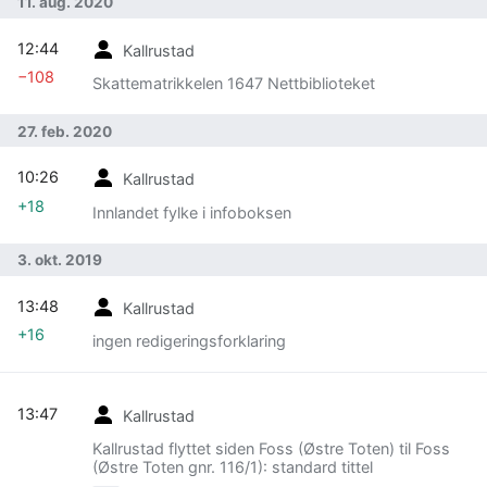
11. aug. 2020
12:44
Kallrustad
−108
Skattematrikkelen 1647 Nettbiblioteket
27. feb. 2020
10:26
Kallrustad
+18
Innlandet fylke i infoboksen
3. okt. 2019
13:48
Kallrustad
+16
ingen redigeringsforklaring
13:47
Kallrustad
Kallrustad flyttet siden Foss (Østre Toten) til Foss
(Østre Toten gnr. 116/1): standard tittel