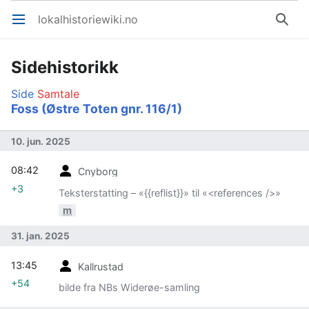
lokalhistoriewiki.no
Åpne hovedmenyen
Søk
Sidehistorikk
Side
Samtale
Foss (Østre Toten gnr. 116/1)
10. jun. 2025
08:42
Cnyborg
+3
Teksterstatting – «{{reflist}}» til «<references />»
m
31. jan. 2025
13:45
Kallrustad
+54
bilde fra NBs Widerøe-samling