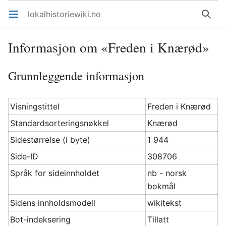
lokalhistoriewiki.no
Åpne hovedmenyen
Søk
Informasjon om «Freden i Knærød»
Grunnleggende informasjon
Visningstittel
Freden i Knærød
Standardsorteringsnøkkel
Knærød
Sidestørrelse (i byte)
1 944
Side-ID
308706
Språk for sideinnholdet
nb - norsk
bokmål
Sidens innholdsmodell
wikitekst
Bot-indeksering
Tillatt