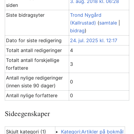
3. aug. 2018 kl. 06:28
siden
Siste bidragsyter
Trond Nygård
(Kallrustad)
(
samtale
|
bidrag
)
Dato for siste redigering
24. jul. 2025 kl. 12:17
Totalt antall redigeringer
4
Totalt antall forskjellige
3
forfattere
Antall nylige redigeringer
0
(innen siste 90 dager)
Antall nylige forfattere
0
Sideegenskaper
Skjult kategori (1)
Kategori:Artikler på bokmål