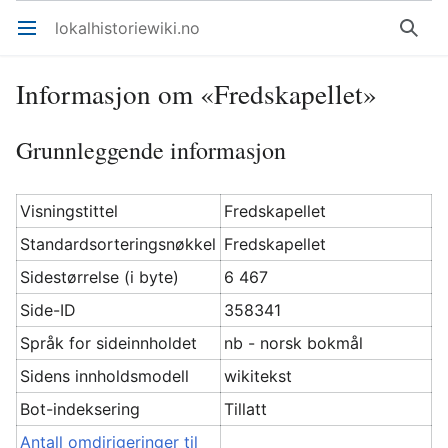
lokalhistoriewiki.no
Åpne hovedmenyen
Søk
Informasjon om «Fredskapellet»
Grunnleggende informasjon
Visningstittel
Fredskapellet
Standardsorteringsnøkkel
Fredskapellet
Sidestørrelse (i byte)
6 467
Side-ID
358341
Språk for sideinnholdet
nb - norsk bokmål
Sidens innholdsmodell
wikitekst
Bot-indeksering
Tillatt
Antall omdirigeringer til