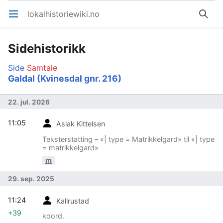
lokalhistoriewiki.no
Åpne hovedmenyen
Søk
Sidehistorikk
Side
Samtale
Galdal (Kvinesdal gnr. 216)
22. jul. 2026
11:05
Aslak Kittelsen
Teksterstatting – «| type = Matrikkelgard» til «| type
= matrikkelgard»
m
29. sep. 2025
11:24
Kallrustad
+39
koord.