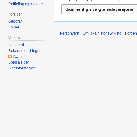
g
Rettleiing og metode
2017
r
e
e
Forsider
n
d
Geografi
r
i
Emner
e
g
Personvern
Om lokalhistoriewiki.no
Forbeh
d
Verktøy
e
i
Lenker hit
r
g
Relaterte endringer
i
e
Atom
n
r
Spesialsider
g
Sideinformasjon
i
s
n
f
g
o
s
r
f
k
o
l
r
a
k
r
l
i
a
n
r