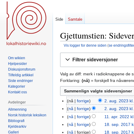
Side
Samtale
Gjettumstien: Sidever
Vis logger for denne siden
(
se endringsfilte
Hopp
Hopp
Om wikien
Filtrer sideversjoner
til
til
Hjelpesider
navigering
søk
Diskusjonsforum
Valg av diff: merk i radioknappene de 
Tilfeldig artikkel
Forklaring:
(nå)
= forskjell fra nåvære
Siste endringer
Kategorier
Kontakt oss
nå
forrige
2. aug. 2023 kl
2.
Avdelinger
I
aug.
nå
forrige
2. aug. 2023 kl
Allmenning
n
2023
Norsk historisk leksikon
nå
forrige
11. apr. 2022 kl
11.
g
Bibliografi
I
apr.
nå
forrige
18. sep. 2017 k
18.
Kjeldearkiv
e
n
2022
sep.
nå
forrige
18. sep. 2017 k
Galleri
n