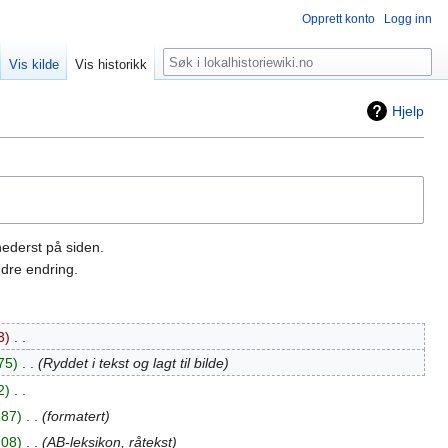
Opprett konto
Logg inn
Søk
Vis kilde
Vis historikk
Hjelp
nederst på siden.
dre endring.
3
‎
75
‎
Ryddet i tekst og lagt til bilde
2
‎
187
‎
formatert
208
‎
AB-leksikon, råtekst