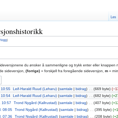
Les
sjonshistorikk
rlogg
)
sideversjonene du ønsker å sammenligne og trykk enter eller knappen 
nde sideversjon,
(forrige)
= forskjell fra foregående sideversjon,
m
= min
. 10:55
‎
Leif-Harald Ruud (Leharu)
samtale
bidrag
‎
669 byte
−1
. 10:54
‎
Leif-Harald Ruud (Leharu)
samtale
bidrag
‎
682 byte
+2
. 10:57
‎
Trond Nygård (Kallrustad)
samtale
bidrag
‎
407 byte
+1
l. 08:05
‎
Trond Nygård (Kallrustad)
samtale
bidrag
‎
395 byte
+
l. 07:36
‎
Trond Nygård (Kallrustad)
samtale
bidrag
‎
208 byte
+