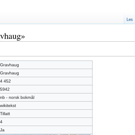
Les
avhaug»
Gravhaug
Gravhaug
4 452
5942
nb - norsk bokmål
wikitekst
Tillatt
4
Ja