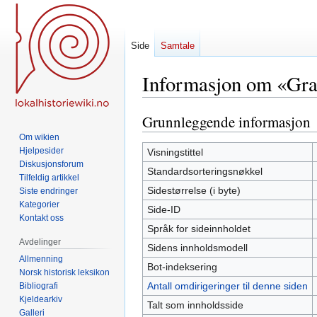
Side
Samtale
Informasjon om «Gr
Grunnleggende informasjon
Hopp
Hopp
til
til
Om wikien
navigering
søk
Hjelpesider
Visningstittel
Diskusjonsforum
Standardsorteringsnøkkel
Tilfeldig artikkel
Sidestørrelse (i byte)
Siste endringer
Kategorier
Side-ID
Kontakt oss
Språk for sideinnholdet
Avdelinger
Sidens innholdsmodell
Allmenning
Bot-indeksering
Norsk historisk leksikon
Antall omdirigeringer til denne siden
Bibliografi
Kjeldearkiv
Talt som innholdsside
Galleri