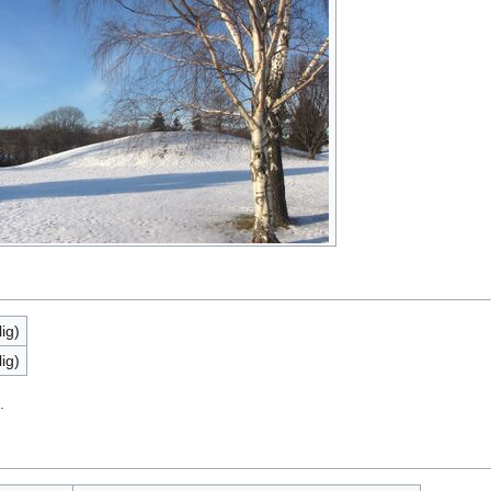
ig)
ig)
.