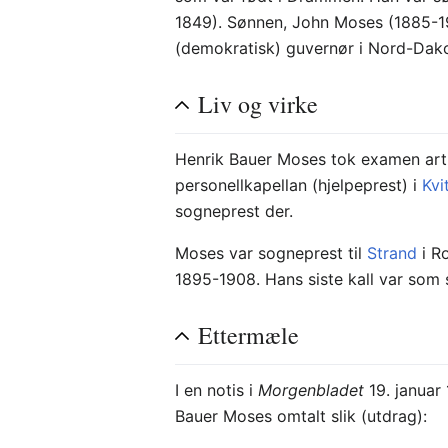
1849). Sønnen, John Moses (1885-19
(demokratisk) guvernør i Nord-Dakot
Liv og virke
Henrik Bauer Moses tok examen arti
personellkapellan (hjelpeprest) i
Kvi
sogneprest der.
Moses var sogneprest til
Strand
i R
1895-1908. Hans siste kall var som 
Ettermæle
I en notis i
Morgenbladet
19. januar
Bauer Moses omtalt slik (utdrag):