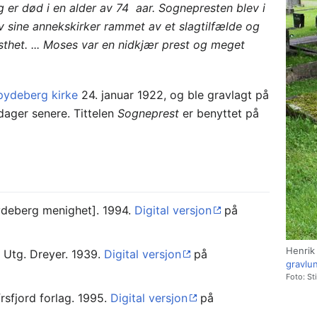
 er død i en alder av 74 aar. Sognepresten blev i
v sine annekskirker rammet av et slagtilfælde og
sthet. ... Moses var en nidkjær prest og meget
pydeberg kirke
24. januar 1922, og ble gravlagt på
 dager senere. Tittelen
Sogneprest
er benyttet på
ydeberg menighet]. 1994.
Digital versjon
på
Henrik
. Utg. Dreyer. 1939.
Digital versjon
på
gravlu
Foto: St
frsfjord forlag. 1995.
Digital versjon
på