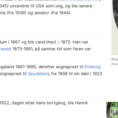
45) utvandret til USA som ung, og ble senere
a (fra 1938) og senator (fra 1944).
um i 1867 og ble cand.theol. i 1872. Han var
teseid
1873-1881, på samme tid som faren var
Pre
Foto
ogaland 1881-1895, deretter sogneprest til
Eidskog
sogneprest til
Spydeberg
fra 1908 til sin død i 1922.
 1922, dagen etter hans bortgang, ble Henrik