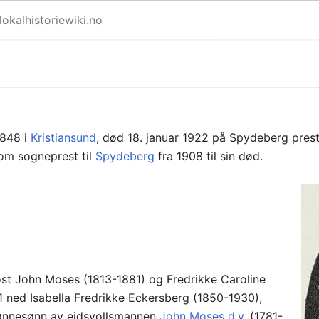
1848 i
Kristiansund
, død 18. januar 1922 på Spydeberg prest
 som sogneprest til
Spydeberg
fra 1908 til sin død.
st John Moses (1813-1881) og Fredrikke Caroline
81 ned Isabella Fredrikke Eckersberg (1850-1930),
sønnesønn av eidsvollsmannen
John Moses d.y.
(1781-