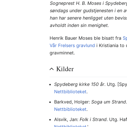
Sogneprest H. B. Moses i Spydeberg
søndags under gudstjenesten i en a
han har senere henligget uten bevis
avholdt inden sin menighet.
Henrik Bauer Moses ble bisatt fra
S
Vår Frelsers gravlund
i Kristiania to
gravminnet.
Kilder
Spydeberg kirke 150 år
. Utg. [Sp
Nettbiblioteket
.
Barkved, Holger:
Soga um Strand
Nettbiblioteket
.
Alsvik, Jan:
Folk i Strand
. Utg. Ha
Nettbiblioteket
.'