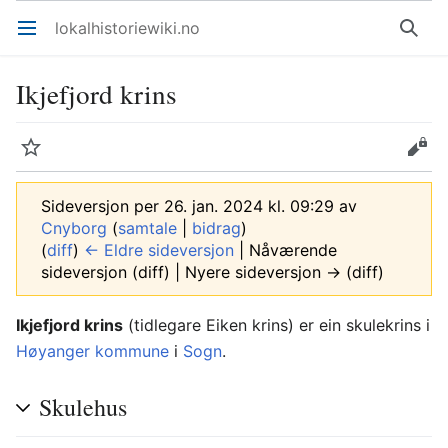
lokalhistoriewiki.no
Åpne hovedmenyen
Søk
Ikjefjord krins
Overvåk
Rediger
Sideversjon per 26. jan. 2024 kl. 09:29 av
Cnyborg
(
samtale
|
bidrag
)
(
diff
)
← Eldre sideversjon
| Nåværende
sideversjon (diff) | Nyere sideversjon → (diff)
Ikjefjord krins
(tidlegare Eiken krins) er ein skulekrins i
Høyanger kommune
i
Sogn
.
Skulehus