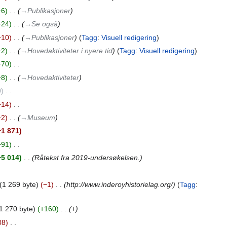
+6
‎
→‎Publikasjoner
+24
‎
→‎Se også
−10
‎
→‎Publikasjoner
Tagg
:
Visuell redigering
+2
‎
→‎Hovedaktiviteter i nyere tid
Tagg
:
Visuell redigering
+70
‎
+8
‎
→‎Hovedaktiviteter
0
‎
−14
‎
−2
‎
→‎Museum
−1 871
‎
+91
‎
+5 014
‎
Råtekst fra 2019-undersøkelsen.
1 269 byte
−1
‎
http://www.inderoyhistorielag.org/
Tagg
:
1 270 byte
+160
‎
+
08
‎