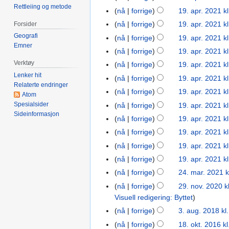
n
Rettleiing og metode
2021
apr.
nå
forrige
19. apr. 2021 k
19.
g
2021
apr.
nå
forrige
19. apr. 2021 k
Forsider
e
2021
Geografi
nå
forrige
19. apr. 2021 k
n
Emner
r
nå
forrige
19. apr. 2021 k
e
Verktøy
nå
forrige
19. apr. 2021 k
d
I
Lenker hit
nå
forrige
19. apr. 2021 k
i
Relaterte endringer
n
nå
forrige
19. apr. 2021 k
Atom
g
g
I
Spesialsider
nå
forrige
19. apr. 2021 k
e
e
n
Sideinformasjon
I
r
nå
forrige
19. apr. 2021 k
n
g
n
i
r
nå
forrige
19. apr. 2021 k
e
g
n
I
e
nå
forrige
19. apr. 2021 k
n
e
g
n
d
I
r
nå
forrige
19. apr. 2021 k
n
s
g
i
n
e
r
nå
forrige
24. mar. 2021 k
24.
f
e
g
g
d
e
mar.
o
nå
forrige
29. nov. 2020 k
29.
n
e
e
i
d
2021
r
Visuell redigering: Byttet
nov.
r
r
n
g
i
k
2020
e
i
nå
forrige
3. aug. 2018 kl
3.
r
e
g
l
d
n
aug.
e
nå
forrige
18. okt. 2016 kl
18.
r
e