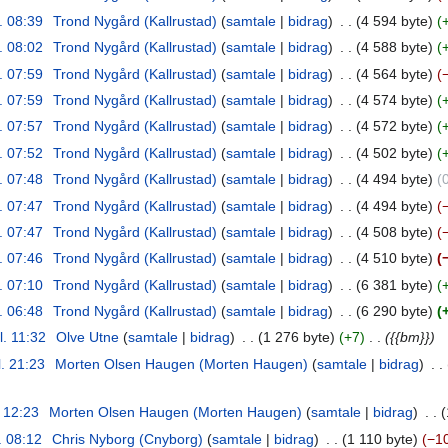
l. 08:39
‎
Trond Nygård (Kallrustad)
samtale
bidrag
‎
4 594 byte
l. 08:02
‎
Trond Nygård (Kallrustad)
samtale
bidrag
‎
4 588 byte
l. 07:59
‎
Trond Nygård (Kallrustad)
samtale
bidrag
‎
4 564 byte
l. 07:59
‎
Trond Nygård (Kallrustad)
samtale
bidrag
‎
4 574 byte
l. 07:57
‎
Trond Nygård (Kallrustad)
samtale
bidrag
‎
4 572 byte
l. 07:52
‎
Trond Nygård (Kallrustad)
samtale
bidrag
‎
4 502 byte
l. 07:48
‎
Trond Nygård (Kallrustad)
samtale
bidrag
‎
4 494 byte
l. 07:47
‎
Trond Nygård (Kallrustad)
samtale
bidrag
‎
4 494 byte
l. 07:47
‎
Trond Nygård (Kallrustad)
samtale
bidrag
‎
4 508 byte
l. 07:46
‎
Trond Nygård (Kallrustad)
samtale
bidrag
‎
4 510 byte
l. 07:10
‎
Trond Nygård (Kallrustad)
samtale
bidrag
‎
6 381 byte
l. 06:48
‎
Trond Nygård (Kallrustad)
samtale
bidrag
‎
6 290 byte
l. 11:32
‎
Olve Utne
samtale
bidrag
‎
1 276 byte
+7
‎
{{bm}}
l. 21:23
‎
Morten Olsen Haugen (Morten Haugen)
samtale
bidrag
‎
. 12:23
‎
Morten Olsen Haugen (Morten Haugen)
samtale
bidrag
‎
. 08:12
‎
Chris Nyborg (Cnyborg)
samtale
bidrag
‎
1 110 byte
−1