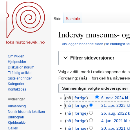
Side
Samtale
Inderøy museums- og 
Vis logger for denne siden
(
se endringsfilte
Hopp
Hopp
Om wikien
Filtrer sideversjoner
til
til
Hjelpesider
navigering
søk
Diskusjonsforum
Valg av diff: merk i radioknappene de 
Tilfeldig artikkel
Forklaring:
(nå)
= forskjell fra nåvære
Siste endringer
Kategorier
Kontakt oss
nå
forrige
6. nov. 2024 kl
6.
Avdelinger
nov.
nå
forrige
21. apr. 2023 k
21.
Allmenning
2024
Norsk historisk leksikon
apr.
nå
forrige
26. aug. 2022 k
26.
Bibliografi
2023
aug.
nå
forrige
4. jun. 2021 kl.
4.
Kjeldearkiv
2022
I
jun.
nå
forrige
20. apr. 2021 k
Galleri
20.