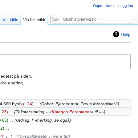
Opprett konto
Logg inn
Søk
Vis kilde
Vis historikk
Hjelp
nederst på siden.
dre endring.
4 660 byte
−24
‎
Robot: Fjerner mal: Preus fotoregister2
−23
‎
Teksterstatting – «
Kategori:Foreninger
» til «»
+65
‎
Utdrag, F-merking, se også
52
‎
−4
‎
→‎Hovedaktiviteter i nyere tid