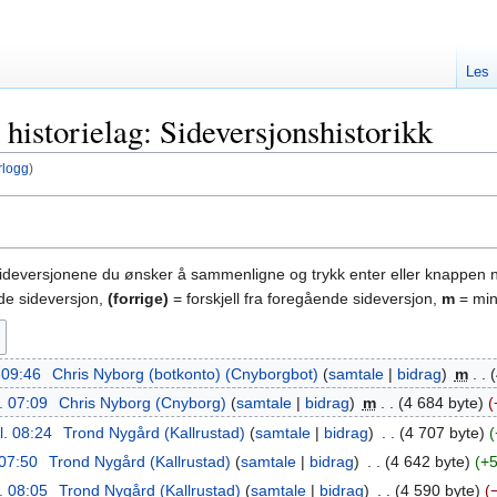
Les
historielag: Sideversjonshistorikk
rlogg
)
sideversjonene du ønsker å sammenligne og trykk enter eller knappen 
nde sideversjon,
(forrige)
= forskjell fra foregående sideversjon,
m
= min
. 09:46
‎
Chris Nyborg (botkonto) (Cnyborgbot)
samtale
bidrag
‎
m
l. 07:09
‎
Chris Nyborg (Cnyborg)
samtale
bidrag
‎
m
4 684 byte
l. 08:24
‎
Trond Nygård (Kallrustad)
samtale
bidrag
‎
4 707 byte
 07:50
‎
Trond Nygård (Kallrustad)
samtale
bidrag
‎
4 642 byte
+
l. 08:05
‎
Trond Nygård (Kallrustad)
samtale
bidrag
‎
4 590 byte