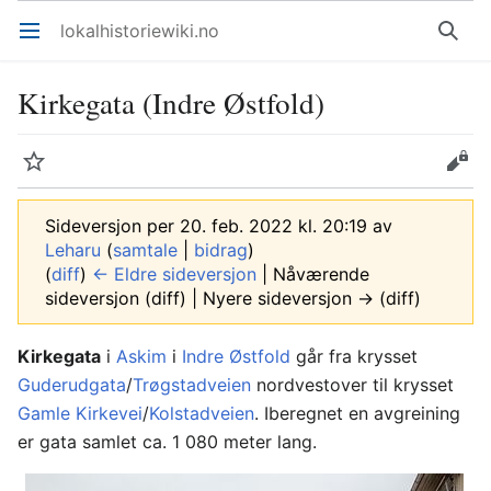
lokalhistoriewiki.no
Åpne hovedmenyen
Søk
Kirkegata (Indre Østfold)
Overvåk
Rediger
Sideversjon per 20. feb. 2022 kl. 20:19 av
Leharu
(
samtale
|
bidrag
)
(
diff
)
← Eldre sideversjon
| Nåværende
sideversjon (diff) | Nyere sideversjon → (diff)
Kirkegata
i
Askim
i
Indre Østfold
går fra krysset
Guderudgata
/
Trøgstadveien
nordvestover til krysset
Gamle Kirkevei
/
Kolstadveien
. Iberegnet en avgreining
er gata samlet ca. 1 080 meter lang.