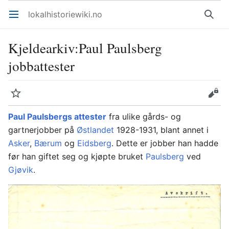
lokalhistoriewiki.no
Åpne hovedmenyen
Søk
Kjeldearkiv
:
Paul Paulsberg
jobbattester
Overvåk
Rediger
Paul Paulsbergs attester
fra ulike gårds- og
gartnerjobber på
Østlandet
1928-1931, blant annet i
Asker
,
Bærum
og
Eidsberg
. Dette er jobber han hadde
før han giftet seg og kjøpte bruket
Paulsberg
ved
Gjøvik
.