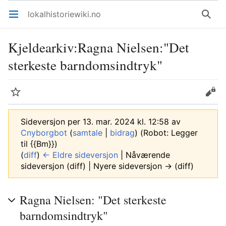
lokalhistoriewiki.no
Åpne hovedmenyen
Søk
Kjeldearkiv
:
Ragna Nielsen:"Det
sterkeste barndomsindtryk"
Overvåk
Rediger
Sideversjon per 13. mar. 2024 kl. 12:58 av
Cnyborgbot
(
samtale
|
bidrag
)
(Robot: Legger
til {{Bm}})
(
diff
)
← Eldre sideversjon
| Nåværende
sideversjon (diff) | Nyere sideversjon → (diff)
Ragna Nielsen: "Det sterkeste
barndomsindtryk"