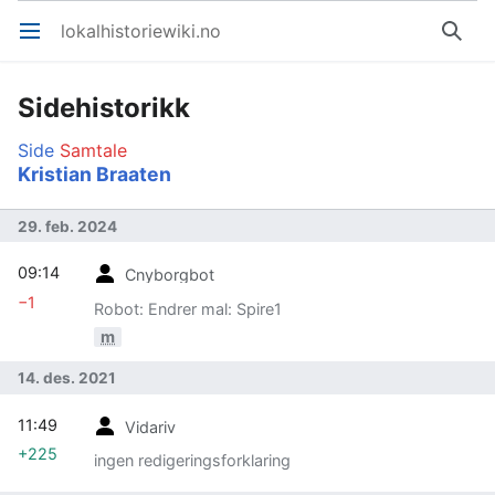
lokalhistoriewiki.no
Åpne hovedmenyen
Søk
Sidehistorikk
Side
Samtale
Kristian Braaten
29. feb. 2024
09:14
Cnyborgbot
−1
Robot: Endrer mal: Spire1
m
14. des. 2021
11:49
Vidariv
+225
ingen redigeringsforklaring