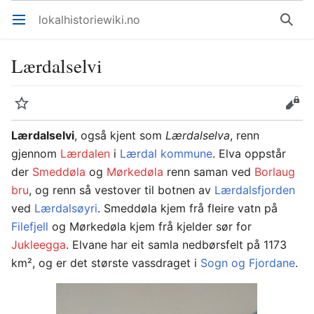
lokalhistoriewiki.no
Åpne hovedmenyen
Søk
Lærdalselvi
Overvåk
Rediger
Lærdalselvi
, også kjent som
Lærdalselva
, renn
gjennom
Lærdalen
i
Lærdal kommune
. Elva oppstår
der
Smeddøla
og
Mørkedøla
renn saman ved
Borlaug
bru
, og renn så vestover til botnen av
Lærdalsfjorden
ved
Lærdalsøyri
. Smeddøla kjem frå fleire vatn på
Filefjell
og Mørkedøla kjem frå kjelder sør for
Jukleegga
. Elvane har eit samla nedbørsfelt på 1173
km², og er det største vassdraget i
Sogn og Fjordane
.