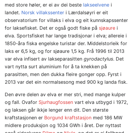
med store høler, er ei av dei beste
lakseelvene
i
landet.
Norsk villakssenter
i Lærdalsøyri er eit
observatorium for villaks i elva og eit kunnskapssenter
for laksefisket. Det er også godt fiske på
sjøaure
i
elva. Sportsfisket har lange tradisjonar i elva; allereie i
1850-åra fiska engelske turistar der. Middelstorleik for
laks er 6,5 kg, og for sjøaure 1,5 kg. Frå 1996 til 2013
var elva infisert av lakseparasitten
gyrodactylus
. Det
vart nytta surt aluminium for å ta knekken på
parasitten, men den dukka fleire gonger opp. Fyrst i
2013 var det ein normalsesong med 900 kg landa fisk.
Den øvre delen av elva er mer stri, med mange kulper
og fall. Ovafor
Sjurhaugfossen
vart elva utbygd i 1972,
og laksen går ikkje lenger enn dit. Den største
kraftstasjonen er
Borgund kraftstasjon
med 186 MW
midlere produksjon og 1034 GWh i året. Der nyttast