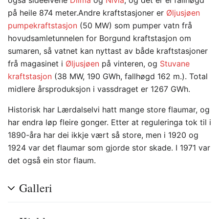
også sideelvene
Dilma
og
Nivla
, og det er ei fallhøgd
på heile 874 meter.Andre kraftstasjoner er
Øljusjøen
pumpekraftstasjon
(50 MW) som pumper vatn frå
hovudsamletunnelen for Borgund kraftstasjon om
sumaren, så vatnet kan nyttast av både kraftstasjoner
frå magasinet i
Øljusjøen
på vinteren, og
Stuvane
kraftstasjon
(38 MW, 190 GWh, fallhøgd 162 m.). Total
midlere årsproduksjon i vassdraget er 1267 GWh.
Historisk har Lærdalselvi hatt mange store flaumar, og
har endra løp fleire gonger. Etter at reguleringa tok til i
1890-åra har dei ikkje vært så store, men i 1920 og
1924 var det flaumar som gjorde stor skade. I 1971 var
det også ein stor flaum.
Galleri