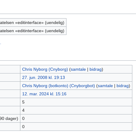
latelsen «editinterface» (uendelig)
latelsen «editinterface» (uendelig)
.
Chris Nyborg (Cnyborg)
(
samtale
|
bidrag
)
27. jun. 2008 kl. 19:13
Chris Nyborg (botkonto) (Cnyborgbot)
(
samtale
|
bidrag
)
12. mar. 2024 kl. 15:16
5
4
 90 dager)
0
0