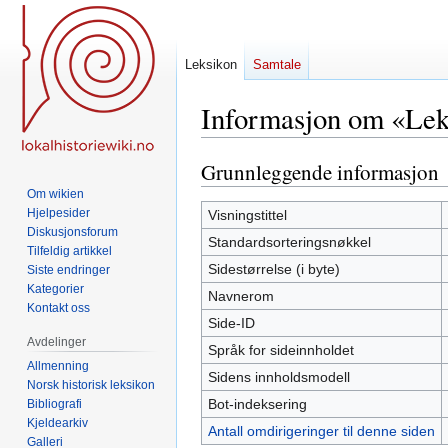
Leksikon
Samtale
Informasjon om «Lek
Grunnleggende informasjon
Hopp
Hopp
til
til
Om wikien
navigering
søk
Hjelpesider
Visningstittel
Diskusjonsforum
Standardsorteringsnøkkel
Tilfeldig artikkel
Sidestørrelse (i byte)
Siste endringer
Kategorier
Navnerom
Kontakt oss
Side-ID
Avdelinger
Språk for sideinnholdet
Allmenning
Sidens innholdsmodell
Norsk historisk leksikon
Bot-indeksering
Bibliografi
Kjeldearkiv
Antall omdirigeringer til denne siden
Galleri