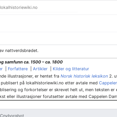
 av nattverdsbrødet.
 og samfunn ca. 1500 – ca. 1800
er
|
Forfattere
|
Artikler
|
Kilder og litteratur
de illustrasjoner, er hentet fra
Norsk historisk leksikon
2. u
publisert på lokalhistoriewiki.no etter avtale med
Cappele
lisering og forkortelser er skrevet helt ut, men teksten er el
ekst eller illustrasjoner forutsetter avtale med Cappelen 
v
Cnyborgbot