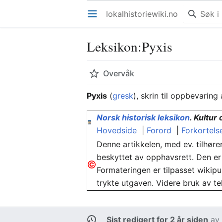
lokalhistoriewiki.no
Åpne hovedmenyen
Leksikon
:
Pyxis
Overvåk
Pyxis
(
gresk
), skrin til oppbevaring
Norsk historisk leksikon
. Kultur
Hovedside
|
Forord
|
Forkortels
Denne artikkelen, med ev. tilhøren
beskyttet av opphavsrett. Den er 
Formateringen er tilpasset wikipub
trykte utgaven. Videre bruk av t
Sist redigert for 2 år siden
a