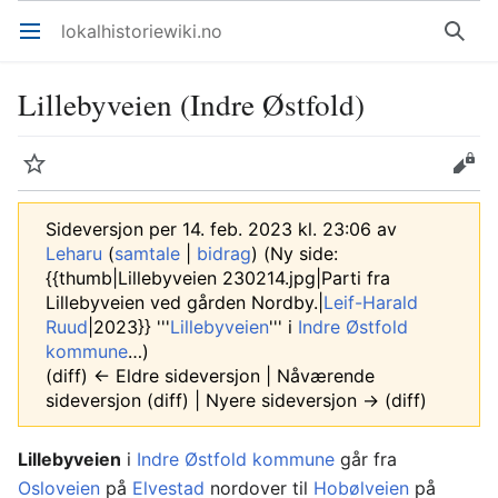
lokalhistoriewiki.no
Åpne hovedmenyen
Søk
Lillebyveien (Indre Østfold)
Overvåk
Rediger
Sideversjon per 14. feb. 2023 kl. 23:06 av
Leharu
(
samtale
|
bidrag
)
(Ny side:
{{thumb|Lillebyveien 230214.jpg|Parti fra
Lillebyveien ved gården Nordby.|
Leif-Harald
Ruud
|2023}} '''
Lillebyveien
''' i
Indre Østfold
kommune
…)
(diff) ← Eldre sideversjon | Nåværende
sideversjon (diff) | Nyere sideversjon → (diff)
Lillebyveien
i
Indre Østfold kommune
går fra
Osloveien
på
Elvestad
nordover til
Hobølveien
på