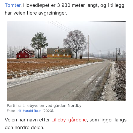
Tomter
. Hovedløpet er 3 980 meter langt, og i tillegg
har veien flere avgreininger.
Parti fra Lillebyveien ved gården Nordby.
Foto:
Leif-Harald Ruud
(2023).
Veien har navn etter
Lilleby–gårdene
, som ligger langs
den nordre delen.