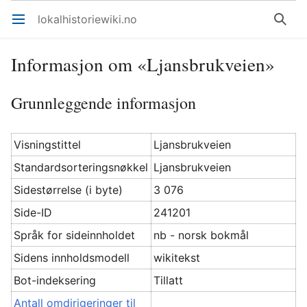
lokalhistoriewiki.no
Åpne hovedmenyen
Søk
Informasjon om «Ljansbrukveien»
Grunnleggende informasjon
Visningstittel
Ljansbrukveien
Standardsorteringsnøkkel
Ljansbrukveien
Sidestørrelse (i byte)
3 076
Side-ID
241201
Språk for sideinnholdet
nb - norsk bokmål
Sidens innholdsmodell
wikitekst
Bot-indeksering
Tillatt
Antall omdirigeringer til