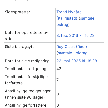
Sideoppretter
Trond Nygård
(Kallrustad)
(
samtale
|
bidrag
)
Dato for opprettelse av
3. feb. 2016 kl. 10:22
siden
Siste bidragsyter
Roy Olsen (Rool)
(
samtale
|
bidrag
)
Dato for siste redigering
22. mai 2025 kl. 18:38
Totalt antall redigeringer
42
Totalt antall forskjellige
7
forfattere
Antall nylige redigeringer
0
(innen siste 90 dager)
Antall nylige forfattere
0