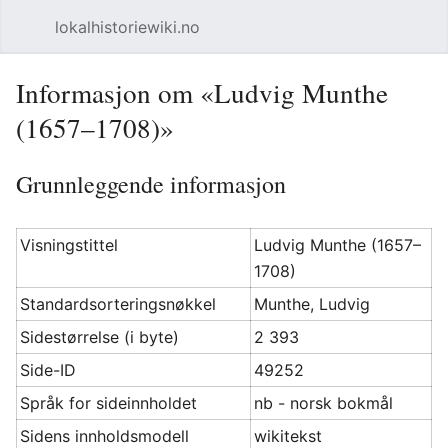
lokalhistoriewiki.no
Åpne hovedmenyen
Søk
Informasjon om «Ludvig Munthe
(1657–1708)»
Grunnleggende informasjon
Visningstittel
Ludvig Munthe (1657–
1708)
Standardsorteringsnøkkel
Munthe, Ludvig
Sidestørrelse (i byte)
2 393
Side-ID
49252
Språk for sideinnholdet
nb - norsk bokmål
Sidens innholdsmodell
wikitekst