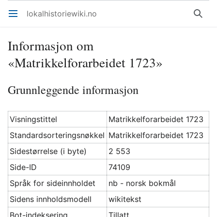
lokalhistoriewiki.no
Åpne hovedmenyen
Søk
Informasjon om
«Matrikkelforarbeidet 1723»
Grunnleggende informasjon
Visningstittel
Matrikkelforarbeidet 1723
Standardsorteringsnøkkel
Matrikkelforarbeidet 1723
Sidestørrelse (i byte)
2 553
Side-ID
74109
Språk for sideinnholdet
nb - norsk bokmål
Sidens innholdsmodell
wikitekst
Bot-indeksering
Tillatt