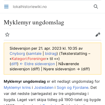
lokalhistoriewiki.no
Åpne hovedmenyen
Søk
Myklemyr ungdomslag
Overvåk
Rediger
Sideversjon per 21. apr. 2023 kl. 10:35 av
Cnyborg
(
samtale
|
bidrag
)
(Teksterstatting –
«
Kategori:Foreninger
» til «»)
(
diff
)
← Eldre sideversjon
| Nåværende
sideversjon (diff) | Nyere sideversjon → (diff)
Myklemyr ungdomslag
er eit nedlagt ungdomslag for
Myklemyr krins
i
Jostedalen
i
Sogn og Fjordane
. Det
var det nedste (sørlegaste) av tre ungdomslag i
bygda. Laget vart skipa tidleg på 1900-talet og bygde