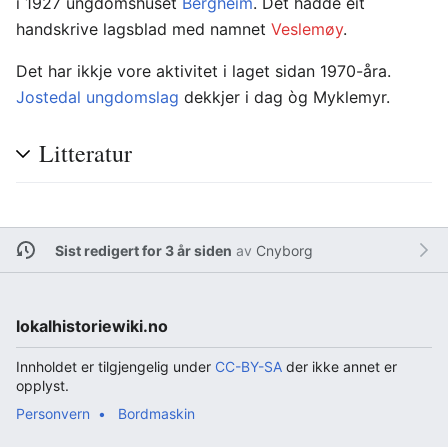
i 1927 ungdomshuset
Bergheim
. Det hadde eit
handskrive lagsblad med namnet
Veslemøy
.
Det har ikkje vore aktivitet i laget sidan 1970-åra.
Jostedal ungdomslag
dekkjer i dag òg Myklemyr.
Litteratur
Sist redigert for 3 år siden
av
Cnyborg
lokalhistoriewiki.no
Innholdet er tilgjengelig under
CC-BY-SA
der ikke annet er
opplyst.
Personvern
Bordmaskin