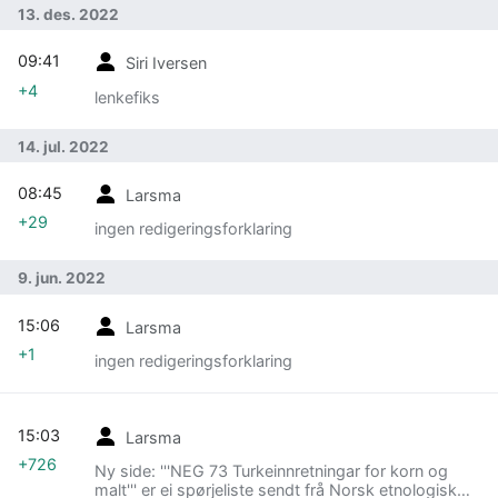
13. des. 2022
09:41
Siri Iversen
+4
lenkefiks
14. jul. 2022
08:45
Larsma
+29
ingen redigeringsforklaring
9. jun. 2022
15:06
Larsma
+1
ingen redigeringsforklaring
15:03
Larsma
+726
Ny side: '''NEG 73 Turkeinnretningar for korn og
malt''' er ei spørjeliste sendt frå Norsk etnologisk