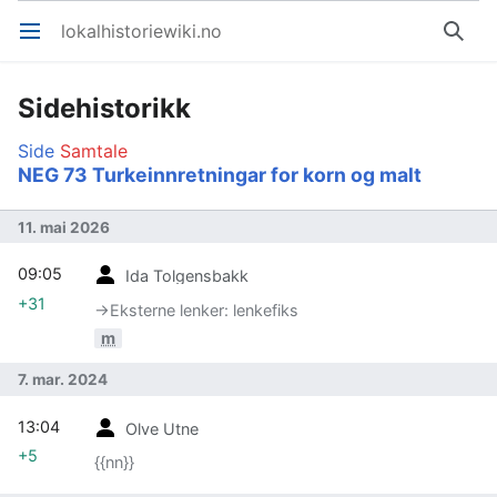
lokalhistoriewiki.no
Åpne hovedmenyen
Søk
Sidehistorikk
Side
Samtale
NEG 73 Turkeinnretningar for korn og malt
11. mai 2026
09:05
Ida Tolgensbakk
+31
→‎Eksterne lenker: lenkefiks
m
7. mar. 2024
13:04
Olve Utne
+5
{{nn}}