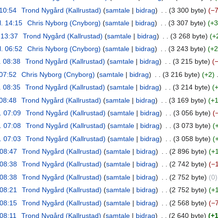
 10:54
‎
Trond Nygård (Kallrustad)
samtale
bidrag
‎
3 300 byte
−
l. 14:15
‎
Chris Nyborg (Cnyborg)
samtale
bidrag
‎
3 307 byte
+3
. 13:37
‎
Trond Nygård (Kallrustad)
samtale
bidrag
‎
3 268 byte
+
l. 06:52
‎
Chris Nyborg (Cnyborg)
samtale
bidrag
‎
3 243 byte
+2
. 08:38
‎
Trond Nygård (Kallrustad)
samtale
bidrag
‎
3 215 byte
 07:52
‎
Chris Nyborg (Cnyborg)
samtale
bidrag
‎
3 216 byte
+2
‎
. 08:35
‎
Trond Nygård (Kallrustad)
samtale
bidrag
‎
3 214 byte
 08:48
‎
Trond Nygård (Kallrustad)
samtale
bidrag
‎
3 169 byte
+
l. 07:09
‎
Trond Nygård (Kallrustad)
samtale
bidrag
‎
3 056 byte
l. 07:08
‎
Trond Nygård (Kallrustad)
samtale
bidrag
‎
3 073 byte
l. 07:03
‎
Trond Nygård (Kallrustad)
samtale
bidrag
‎
3 058 byte
 08:47
‎
Trond Nygård (Kallrustad)
samtale
bidrag
‎
2 896 byte
+
 08:38
‎
Trond Nygård (Kallrustad)
samtale
bidrag
‎
2 742 byte
−
 08:38
‎
Trond Nygård (Kallrustad)
samtale
bidrag
‎
2 752 byte
0
 08:21
‎
Trond Nygård (Kallrustad)
samtale
bidrag
‎
2 752 byte
+
 08:15
‎
Trond Nygård (Kallrustad)
samtale
bidrag
‎
2 568 byte
−
 08:11
‎
Trond Nygård (Kallrustad)
samtale
bidrag
‎
2 640 byte
+1