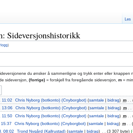
Les
: Sideversjonshistorikk
rlogg
)
sideversjonene du ønsker å sammenligne og trykk enter eller knappen 
nde sideversjon,
(forrige)
= forskjell fra foregående sideversjon,
m
= min
. 11:02
‎
Chris Nyborg (botkonto) (Cnyborgbot)
samtale
bidrag
‎
m
. 13:06
‎
Chris Nyborg (botkonto) (Cnyborgbot)
samtale
bidrag
‎
m
. 11:50
‎
Chris Nyborg (botkonto) (Cnyborgbot)
samtale
bidrag
‎
m
. 15:37
‎
Chris Nyborg (botkonto) (Cnyborgbot)
samtale
bidrag
‎
m
l. 08:02
‎
Trond Nygård (Kallrustad)
samtale
bidrag
‎
3 307 byte