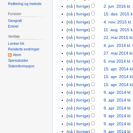
Rettleiing og metode
2024
mar.
nå
forrige
2. jun. 2016 kl.
2.
2023
jun.
nå
forrige
15. des. 2015 k
Forsider
15.
2016
des.
Geografi
nå
forrige
4. nov. 2015 kl
4.
Emner
2015
nov.
nå
forrige
11. aug. 2015 k
11.
2015
aug.
Verktøy
nå
forrige
22. mai 2015 kl
22.
2015
Lenker hit
mai
nå
forrige
4. jun. 2014 kl.
4.
Relaterte endringer
2015
I
jun.
nå
forrige
27. mai 2014 kl
27.
Atom
n
2014
mai
Spesialsider
nå
forrige
5. mai 2014 kl.
5.
g
Sideinformasjon
2014
mai
nå
forrige
15. apr. 2014 k
15.
e
2014
apr.
nå
forrige
15. apr. 2014 k
n
2014
r
nå
forrige
15. apr. 2014 k
I
e
nå
forrige
9. apr. 2014 kl.
9.
n
d
apr.
nå
forrige
9. apr. 2014 kl.
g
i
2014
nå
forrige
9. apr. 2014 kl.
e
g
nå
forrige
9. apr. 2014 kl.
n
e
r
r
nå
forrige
9. apr. 2014 kl.
e
i
nå
forrige
9. apr. 2014 kl.