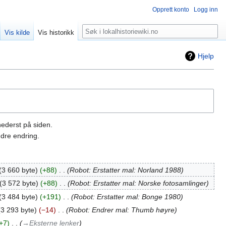
Opprett konto
Logg inn
Søk
Vis kilde
Vis historikk
Hjelp
nederst på siden.
dre endring.
3 660 byte
+88
‎
Robot: Erstatter mal: Norland 1988
3 572 byte
+88
‎
Robot: Erstatter mal: Norske fotosamlinger
3 484 byte
+191
‎
Robot: Erstatter mal: Bonge 1980
3 293 byte
−14
‎
Robot: Endrer mal: Thumb høyre
+7
‎
→‎Eksterne lenker