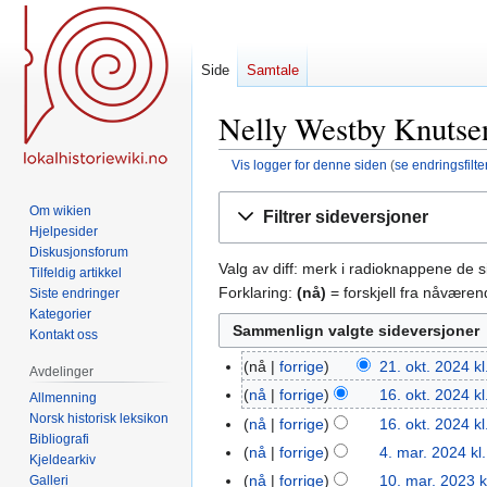
Side
Samtale
Nelly Westby Knutsen
Vis logger for denne siden
(
se endringsfilte
Hopp
Hopp
Om wikien
Filtrer sideversjoner
til
til
Hjelpesider
navigering
søk
Diskusjonsforum
Valg av diff: merk i radioknappene de 
Tilfeldig artikkel
Forklaring:
(nå)
= forskjell fra nåvære
Siste endringer
Kategorier
Kontakt oss
nå
forrige
21. okt. 2024 kl
21.
Avdelinger
okt.
nå
forrige
16. okt. 2024 kl
16.
Allmenning
2024
Norsk historisk leksikon
okt.
nå
forrige
16. okt. 2024 kl
Bibliografi
2024
nå
forrige
4. mar. 2024 kl
4.
Kjeldearkiv
mar.
nå
forrige
10. mar. 2023 k
Galleri
10.