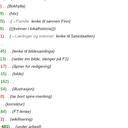
7
‎
Bokhylla
9
‎
hbr
25
‎
→‎Familie
:
lenke til sønnen Finn
8
‎
{{kvinner i lokalhistoria}}
−1
‎
→‎Lærlinger og svenner
:
lenke til Sataslaatten
+45
‎
lenke til bildesamlinga
113
‎
setter inn bilde, slenger på F1
−17
‎
åpner for redigering
+15
‎
bilde
+162
‎
154
‎
illustrasjon
10
‎
tar bort spire-merking
‎
korrektur
184
‎
FT-lenke
72
‎
wikifisering
 401
‎
under arbeid