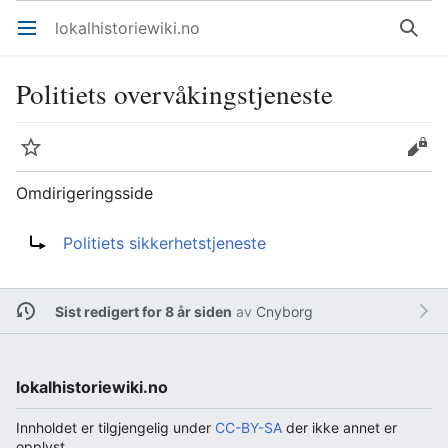
lokalhistoriewiki.no
Åpne hovedmenyen
Søk
Politiets overvåkingstjeneste
Overvåk
Rediger
Omdirigeringsside
Omdirigering til:
Politiets sikkerhetstjeneste
Sist redigert for 8 år siden
av
Cnyborg
lokalhistoriewiki.no
Innholdet er tilgjengelig under
CC-BY-SA
der ikke annet er
opplyst.