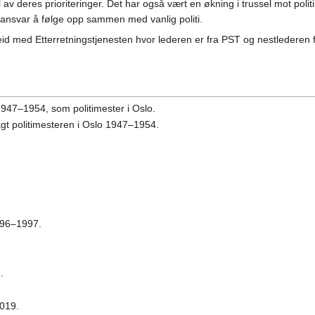
l av deres prioriteringer. Det har også vært en økning i trussel mot poli
ansvar å følge opp sammen med vanlig politi.
id med Etterretningstjenesten hvor lederen er fra PST og nestlederen f
947–1954, som politimester i Oslo.
gt politimesteren i Oslo 1947–1954.
996–1997.
.
019.