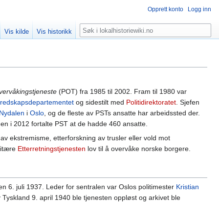
Opprett konto
Logg inn
Søk
Vis kilde
Vis historikk
overvåkingstjeneste
(POT) fra 1985 til 2002. Fram til 1980 var
beredskapsdepartementet
og sidestilt med
Politidirektoratet
. Sjefen
Nydalen
i
Oslo
, og de fleste av PSTs ansatte har arbeidssted der.
 men i 2012 fortalte PST at de hadde 460 ansatte.
av ekstremisme, etterforskning av trusler eller vold mot
litære
Etterretningstjenesten
lov til å overvåke norske borgere.
n 6. juli 1937. Leder for sentralen var Oslos politimester
Kristian
Tyskland 9. april 1940 ble tjenesten oppløst og arkivet ble