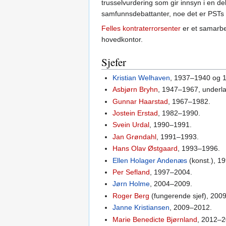
trusselvurdering som gir innsyn i en de
samfunnsdebattanter, noe det er PSTs 
Felles kontraterrorsenter
er et samarbe
hovedkontor.
Sjefer
Kristian Welhaven
, 1937–1940 og 1
Asbjørn Bryhn
, 1947–1967, underla
Gunnar Haarstad
, 1967–1982.
Jostein Erstad
, 1982–1990.
Svein Urdal
, 1990–1991.
Jan Grøndahl
, 1991–1993.
Hans Olav Østgaard
, 1993–1996.
Ellen Holager Andenæs
(konst.), 1
Per Sefland
, 1997–2004.
Jørn Holme
, 2004–2009.
Roger Berg
(fungerende sjef), 2009
Janne Kristiansen
, 2009–2012.
Marie Benedicte Bjørnland
, 2012–2