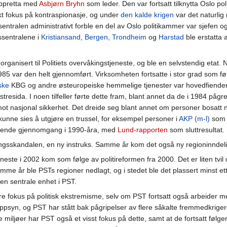
oppretta med
Asbjørn Bryhn
som leder. Den var fortsatt tilknytta Oslo p
økt fokus på kontraspionasje, og under
den kalde krigen
var det naturlig
 sentralen administrativt forble en del av Oslo politikammer var sjefe
ssentralene i
Kristiansand
,
Bergen
,
Trondheim
og
Harstad
ble erstatta 
ganisert til Politiets overvåkingstjeneste, og ble en selvstendig etat.
985 var den helt gjennomført. Virksomheten fortsatte i stor grad som fø
ske
KBG og andre østeuropeiske hemmelige tjenester var hovedfienden,
tresida. I noen tilfeller førte dette fram, blant annet da de i 1984 pågr
t nasjonal sikkerhet. Det dreide seg blant annet om personer bosatt n
kunne sies å utgjøre en trussel, for eksempel personer i
AKP (m-l)
som v
mfattende gjennomgang i 1990-åra, med
Lund-rapporten
som sluttresultat.
ingsskandalen, en ny instruks. Samme år kom det også ny regioninndeli
jeneste i 2002 kom som følge av politireformen fra 2000. Det er liten tv
e år ble PSTs regioner nedlagt, og i stedet ble det plassert minst ett å
den sentrale enhet i PST.
ere fokus på politisk ekstremisme, selv om PST fortsatt også arbeider me
ppsyn, og PST har stått bak pågripelser av flere såkalte fremmedkrigere, 
miljøer har PST også et visst fokus på dette, samt at de fortsatt føl