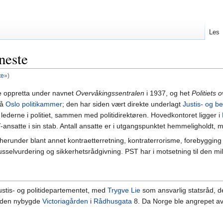
Les
eneste
te
»)
e oppretta under navnet
Overvåkingssentralen
i 1937, og het
Politiets 
på
Oslo politikammer
; den har siden vært direkte underlagt
Justis- og 
lederne i politiet, sammen med politidirektøren. Hovedkontoret ligger i
T-ansatte i sin stab. Antall ansatte er i utgangspunktet hemmeligholdt,
herunder blant annet kontraetterretning, kontraterrorisme, forebygging 
usselvurdering og sikkerhetsrådgivning. PST har i motsetning til den mi
ustis- og politidepartementet, med
Trygve Lie
som ansvarlig statsråd, de
i den nybygde
Victoriagården
i
Rådhusgata
8. Da Norge ble angrepet av 