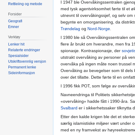
I 1947 ble Overvåkingssentralen gjen
Rettleiing og metode
med tysk agentvirksomhet førte til et 
Forsider
utnevnt til overvåkingssjef, og selv om
Geografi
begynte en omorganisering, da distrikt
Emner
Trøndelag
og
Nord-Norge
.
I 1980 ble så Overvåkingssentralen omor
Verktøy
flere år brukt om hverandre, men fra 1
Lenker hit
Relaterte endringer
spionasje. Kontraspionasje, der
sovjeti
Spesialsider
utstrakt overvåking av personer på vens
Utskriftsvennlig versjon
overvåka på ingen måte noen trussel mo
Permanent lenke
Overvåking av bevegelser som til dels 
Sideinformasjon
over det tillatte. Dette førte til en o
I 1996 fikk POT, som følge av overvåk
Navneendringa til Politiets sikkerhetst
«overvåking» hadde fått i 1990-åra. Samm
Svalbard
er i sikkerhetssaker tilknytta 
Etter den kalde krigen ble det et sterk
særlig islamistiske miljøer vært under o
med en ny framvekst av høyreekstreme 