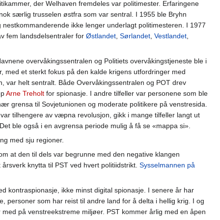
olitikammer, der Welhaven fremdeles var politimester. Erfaringene
 nok særlig trusselen østfra som var sentral. I 1955 ble Bryhn
n og nestkommanderende ikke lenger underlagt politimesteren. I 1977
av fem landsdelsentraler for
Østlandet
,
Sørlandet
,
Vestlandet
,
 Navnene overvåkingssentralen og Politiets overvåkingstjeneste ble i
r, med et sterkt fokus på den kalde krigens utfordringer med
 var helt sentralt. Både Overvåkingssentralen og POT drev
ep
Arne Treholt
for spionasje. I andre tilfeller var personene som ble
ær grensa til Sovjetunionen og moderate politikere på venstresida.
ar tilhengere av væpna revolusjon, gikk i mange tilfeller langt ut
 Det ble også i en avgrensa periode mulig å få se «mappa si».
ng med sju regioner.
il om at den til dels var begrunne med den negative klangen
rsverk knytta til PST ved hvert politiidstrikt.
Sysselmannen på
d kontraspionasje, ikke minst digital spionasje. I senere år har
personer som har reist til andre land for å delta i hellig krig. I og
ger med på venstreekstreme miljøer. PST kommer årlig med en åpen