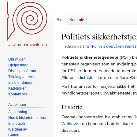
Side
Samtale
Politiets sikkerhetstj
(Omdirigert fra «
Politiets overvåkingstjenes
Hopp
Hopp
Politiets sikkerhetstjeneste
(PST) bl
Om wikien
til
til
tjenesten organisert som en avdeling 
Hjelpesider
navigering
søk
for PST er dermed en av de to øverste 
Diskusjonsforum
Tilfeldig artikkel
Alle
politidistrikter
har en eller flere PS
Siste endringer
PST har ansvar for nasjonal sikkerhet, 
Kategorier
myndighetspersoner, livvakttjeneste, tr
Kontakt oss
Historie
Avdelinger
Allmenning
Overvåkingssentralen ble etablert av J
Norsk historisk leksikon
Welhaven
og tjenesten hadde lokaler 
Bibliografi
Kjeldearkiv
destruert.
Galleri