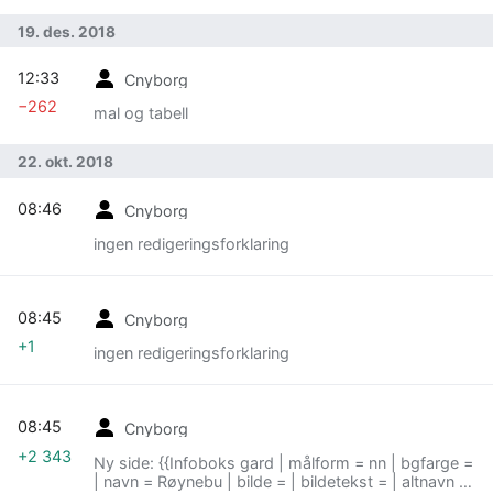
19. des. 2018
12:33
Cnyborg
−262
mal og tabell
22. okt. 2018
08:46
Cnyborg
ingen redigeringsforklaring
08:45
Cnyborg
+1
ingen redigeringsforklaring
08:45
Cnyborg
+2 343
Ny side: {{Infoboks gard | målform = nn | bgfarge =
| navn = Røynebu | bilde = | bildetekst = | altnavn =