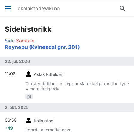
lokalhistoriewiki.no
Åpne hovedmenyen
Søk
Sidehistorikk
Side
Samtale
Røynebu (Kvinesdal gnr. 201)
22. jul. 2026
11:06
Aslak Kittelsen
Teksterstatting – «| type = Matrikkelgard» til «| type
= matrikkelgard»
m
2. okt. 2025
06:58
Kallrustad
+49
koord., alternativt navn