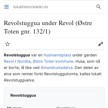
lokalhistoriewiki.no
Åpne hovedmenyen
Søk
Revolstuggua under Revol (Østre
Toten gnr. 132/1)
Overvåk
Rediger
Revolstuggua
var en
husmannsplass
under garden
Revol
i
Nordlia
,
Østre Toten kommune
. Husa, som nå
er borte, lå like ved
Amundrustadelva
. Den delen av
elva som renner forbi Revolstuggutomta, kalles lokalt
Revolstugguelva
.
Revolstuggua
Alt. navn:
Revoldstuen