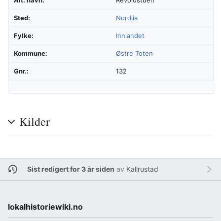
Sted:
Nordlia
Fylke:
Innlandet
Kommune:
Østre Toten
Gnr.:
132
Kilder
Sist redigert for 3 år siden
av
Kallrustad
lokalhistoriewiki.no