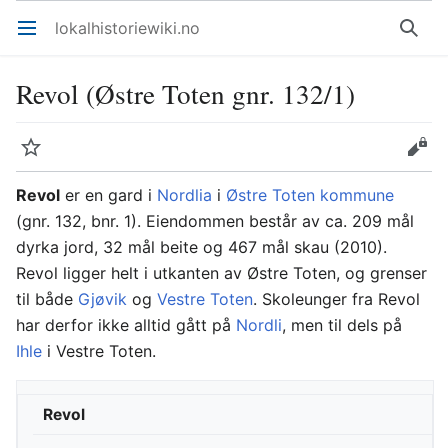
lokalhistoriewiki.no
Åpne hovedmenyen
Søk
Revol (Østre Toten gnr. 132/1)
Overvåk
Rediger
Revol
er en gard i
Nordlia
i
Østre Toten kommune
(gnr. 132, bnr. 1). Eiendommen består av ca. 209 mål
dyrka jord, 32 mål beite og 467 mål skau (2010).
Revol ligger helt i utkanten av Østre Toten, og grenser
til både
Gjøvik
og
Vestre Toten
. Skoleunger fra Revol
har derfor ikke alltid gått på
Nordli
, men til dels på
Ihle
i Vestre Toten.
Revol