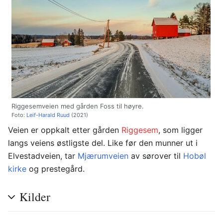
Riggesemveien med gården Foss til høyre.
Foto:
Leif-Harald Ruud
(2021)
Veien er oppkalt etter gården
Riggesem
, som ligger
langs veiens østligste del. Like før den munner ut i
Elvestadveien, tar
Mjærumveien
av sørover til
Hobøl
kirke
og prestegård.
Kilder