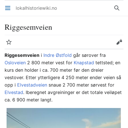
lokalhistoriewiki.no
Åpne hovedmenyen
Søk
Riggesemveien
Overvåk
Rediger
Riggesemveien
i
Indre Østfold
går sørover fra
Osloveien
2 800 meter vest for
Knapstad
tettsted; en
kurs den holder i ca. 700 meter før den dreier
vestover. Etter ytterligere 4 250 meter ender veien så
opp i
Elvestadveien
snaue 2 700 meter sørvest for
Elvestad
. Iberegnet avgreininger er det totale veiløpet
ca. 6 900 meter langt.